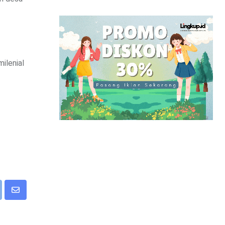
ilenial
p
int
Share
via
Email