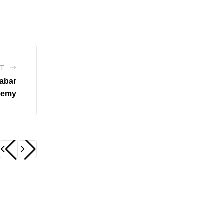
ST
abar
ademy