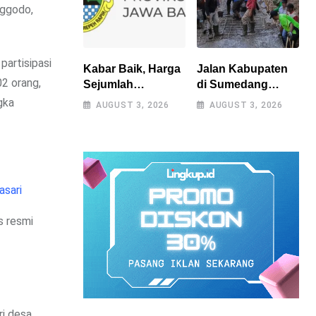
nggodo,
partisipasi
Kabar Baik, Harga
Jalan Kabupaten
02 orang,
Sejumlah
di Sumedang
Kebutuhan Pokok
Diperbaiki Secara
gka
AUGUST 3, 2026
AUGUST 3, 2026
Turun, Jabar Alami
Swadaya Setelah
Deflasi 0,05 Persen
Belasan Tahun
Terabaikan
asari
s resmi
ri desa