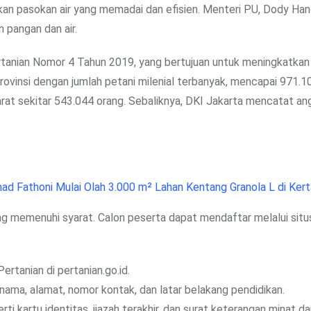
ikan pasokan air yang memadai dan efisien. Menteri PU, Dody Ha
pangan dan air.
rtanian Nomor 4 Tahun 2019, yang bertujuan untuk meningkatkan 
ovinsi dengan jumlah petani milenial terbanyak, mencapai 971.1
rat sekitar 543.044 orang. Sebaliknya, DKI Jakarta mencatat an
ad Fathoni Mulai Olah 3.000 m² Lahan Kentang Granola L di Kert
g memenuhi syarat. Calon peserta dapat mendaftar melalui situ
Pertanian di
pertanian.go.id
.
k nama, alamat, nomor kontak, dan latar belakang pendidikan.
ti kartu identitas, ijazah terakhir, dan surat keterangan minat da