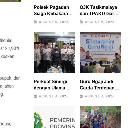
Polsek Pagaden
OJK Tasikmalaya
Siaga Kebakaran
dan TPAKD Garut
Lahan, Warga
Perkuat UMKM
AUGUST 5, 2026
AUGUST 5, 2026
Diimbau Tak Bakar
melalui Program
Sampah
Desa EKI di Tepas
Sembarangan
Papandayan
lenial.
tar 21,93%
fokuskan
pupuk, dan
Perkuat Sinergi
Guru Ngaji Jadi
a lahan
dengan Ulama,
Garda Terdepan
g.
Kapolres
Pembinaan Umat,
AUGUST 4, 2026
AUGUST 4, 2026
Tasikmalaya Safari
As-Syifa Perkuat
Silaturahmi ke
Sinergi
Ponpes
Sukamanah dan
igasi,
Cipasung