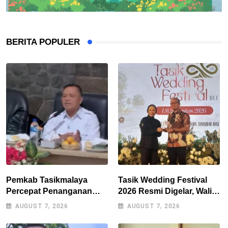
BERITA POPULER
Pemkab Tasikmalaya
Tasik Wedding Festival
Percepat Penanganan
2026 Resmi Digelar, Wali
Kekeringan, Sumur Bor
Kota Optimistis
AUGUST 7, 2026
AUGUST 7, 2026
Tiap Kecamatan Jadi
Perputaran Ekonomi
Prioritas
Lampaui Rp15 Miliar