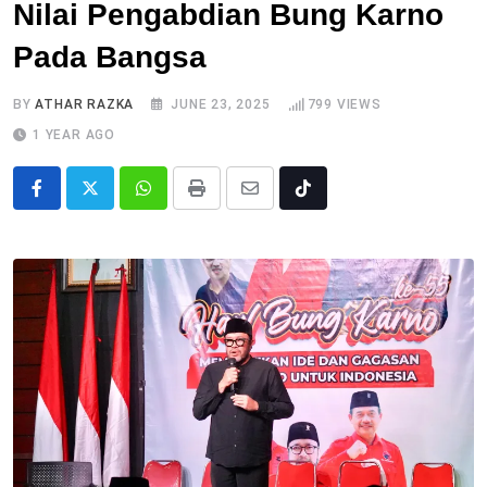
Nilai Pengabdian Bung Karno
Pada Bangsa
BY
ATHAR RAZKA
JUNE 23, 2025
799
VIEWS
1 YEAR AGO
Whatsapp
Print
Share
Tiktok
via
Email