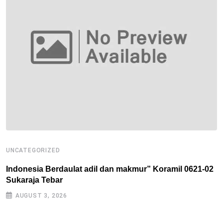
UNCATEGORIZED
U
Indonesia Berdaulat adil dan makmur” Koramil 0621-02
R
Sukaraja Tebar
B
AUGUST 3, 2026