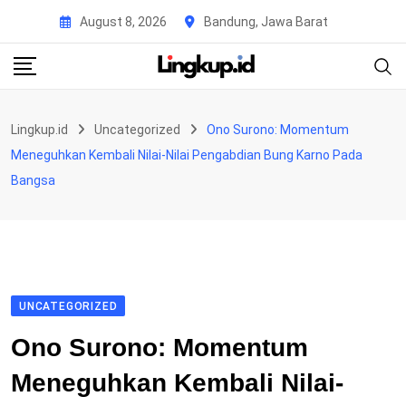
Skip
August 8, 2026
Bandung, Jawa Barat
to
content
Lingkup.id
Uncategorized
Ono Surono: Momentum
Meneguhkan Kembali Nilai-Nilai Pengabdian Bung Karno Pada
Bangsa
UNCATEGORIZED
Ono Surono: Momentum
Meneguhkan Kembali Nilai-