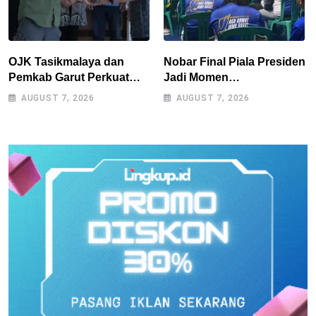
OJK Tasikmalaya dan
Nobar Final Piala Presiden
Pemkab Garut Perkuat
Jadi Momen
Akses Pembiayaan Petani
Kebersamaan, Polres
AUGUST 7, 2026
AUGUST 7, 2026
Kentang Lewat Ekosistem
Tasikmalaya Rangkul
Terintegrasi
Bobotoh dan Berbagai
Elemen Masyarakat