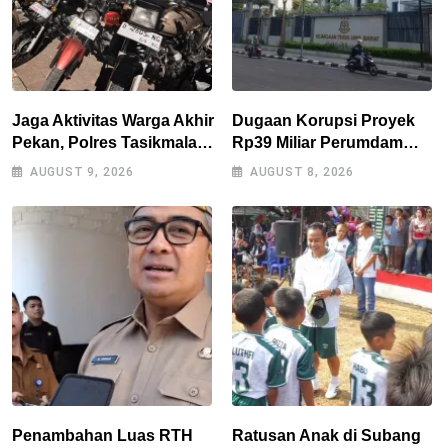
Jaga Aktivitas Warga Akhir
Dugaan Korupsi Proyek
Pekan, Polres Tasikmalaya
Rp39 Miliar Perumdam
Gencarkan Patroli Blue
Tirta Darma Ayu Disorot,
AUGUST 9, 2026
AUGUST 8, 2026
Light
AMPERA Minta Kejati
Jabar Supervisi
Penambahan Luas RTH
Ratusan Anak di Subang