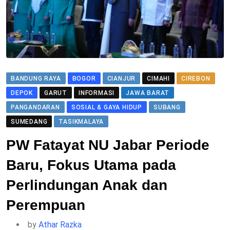
BANDUNG RAYA
BOGOR
CIANJUR
CIMAHI
CIREBON
DEPOK
GARUT
INFORMASI
JAWA BARAT
PANGANDARAN
SOSIAL & GAYA HIDUP
SUBANG
SUMEDANG
TASIKMALAYA
PW Fatayat NU Jabar Periode
Baru, Fokus Utama pada
Perlindungan Anak dan
Perempuan
by
Athar Razka