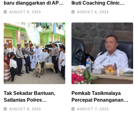
baru dianggarkan di APBD
Ikuti Coaching Clinic
2027, Walikota tidak
Bersama Legenda Persib
AUGUST 8, 2026
AUGUST 8, 2026
melanggar RPJMD?
Tantan dan Atep
Tak Sekadar Bantuan,
Pemkab Tasikmalaya
Satlantas Polres
Percepat Penanganan
Tasikmalaya Dorong
Kekeringan, Sumur Bor
AUGUST 8, 2026
AUGUST 7, 2026
Kemandirian Pangan di
Tiap Kecamatan Jadi
Puspahiang
Prioritas