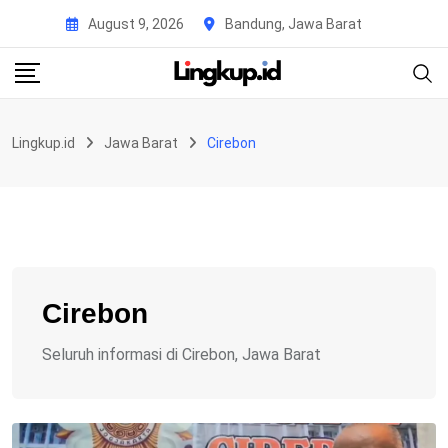
Skip
August 9, 2026
Bandung, Jawa Barat
to
content
Lingkup.id
Jawa Barat
Cirebon
Cirebon
Seluruh informasi di Cirebon, Jawa Barat