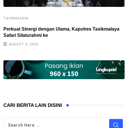
TASIKMALAYA
T
Perkuat Sinergi dengan Ulama, Kapolres Tasikmalaya
A
Safari Silaturahmi ke
S
AUGUST 4, 2026
CARI BERITA LAIN DISINI