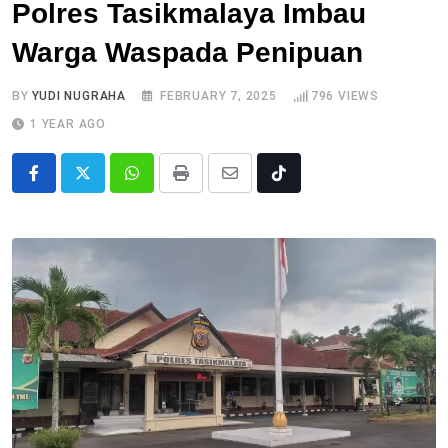
Polres Tasikmalaya Imbau
Warga Waspada Penipuan
BY
YUDI NUGRAHA
FEBRUARY 7, 2025
796
VIEWS
1 YEAR AGO
Whatsapp
Print
Share
Tiktok
via
Email