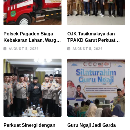
Polsek Pagaden Siaga
OJK Tasikmalaya dan
Kebakaran Lahan, Warga
TPAKD Garut Perkuat
Diimbau Tak Bakar
UMKM melalui Program
AUGUST 5, 2026
AUGUST 5, 2026
Sampah Sembarangan
Desa EKI di Tepas
Papandayan
Perkuat Sinergi dengan
Guru Ngaji Jadi Garda