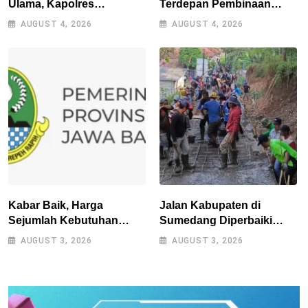
Ulama, Kapolres
Terdepan Pembinaan
Tasikmalaya Safari
Umat, As-Syifa Perkuat
AUGUST 4, 2026
AUGUST 4, 2026
Silaturahmi ke Ponpes
Sinergi
Sukamanah dan Cipasung
Kabar Baik, Harga
Jalan Kabupaten di
Sejumlah Kebutuhan
Sumedang Diperbaiki
Pokok Turun, Jabar Alami
Secara Swadaya Setelah
AUGUST 3, 2026
AUGUST 3, 2026
Deflasi 0,05 Persen
Belasan Tahun Terabaikan