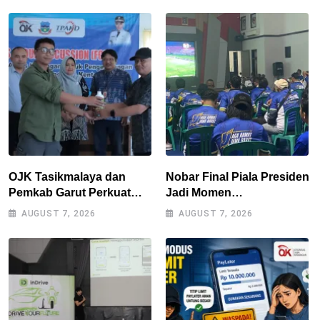
OJK Tasikmalaya dan
Nobar Final Piala Presiden
Pemkab Garut Perkuat
Jadi Momen
Akses Pembiayaan Petani
Kebersamaan, Polres
AUGUST 7, 2026
AUGUST 7, 2026
Kentang Lewat Ekosistem
Tasikmalaya Rangkul
Terintegrasi
Bobotoh dan Berbagai
Elemen Masyarakat