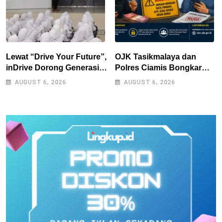
Lewat “Drive Your Future”,
OJK Tasikmalaya dan
inDrive Dorong Generasi
Polres Ciamis Bongkar
Muda Bandung Jadi
Modus Penipuan Titip
AUGUST 6, 2026
AUGUST 6, 2026
Pengguna Jalan yang
Limit Paylater, Kerugian
Lebih Bertanggung Jawab
Korban Tembus Rp500
Juta