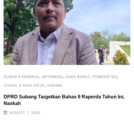
,
,
,
,
HUKUM & KRIMINAL
INFORMASI
JAWA BARAT
PEMERINTAH
,
SOSIAL & GAYA HIDUP
SUBANG
I
DPRD Subang Targetkan Bahas 9 Raperda Tahun Ini,
S
Naskah
S
AUGUST 7, 2026
B