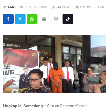
BY
AANG
JUNE 19, 2026
144
VIEWS
2 MONTHS AGO
Whatsapp
Print
Share
Tiktok
via
Email
Lingkup.id, Sumedang
– Satuan Reserse Kriminal