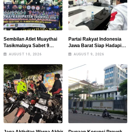
Sembilan Atlet Muaythai
Partai Rakyat Indonesia
Tasikmalaya Sabet 9
Jawa Barat Siap Hadapi
Medali di Kejurnas Bekasi,
Pemilu 2029
AUGUST 10, 2026
AUGUST 9, 2026
Jadi Modal Hadapi
Porprov Jabar 2026
Jaga Aktivitas Warga Akhir
Dugaan Korupsi Proyek