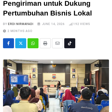
Pengiriman untuk Dukung
Pertumbuhan Bisnis Lokal
BY
ERDI NIRMAYADI
JUNE 14, 2026
192
VIEWS
2 MONTHS AGO
Whatsapp
Print
Share
Tiktok
via
Email