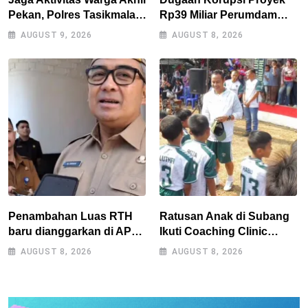
Pekan, Polres Tasikmalaya
Rp39 Miliar Perumdam
Gencarkan Patroli Blue
Tirta Darma Ayu Disorot,
AUGUST 9, 2026
AUGUST 8, 2026
Light
AMPERA Minta Kejati
Jabar Supervisi
Penambahan Luas RTH
Ratusan Anak di Subang
baru dianggarkan di APBD
Ikuti Coaching Clinic
2027, Walikota tidak
Bersama Legenda Persib
AUGUST 8, 2026
AUGUST 8, 2026
melanggar RPJMD?
Tantan dan Atep