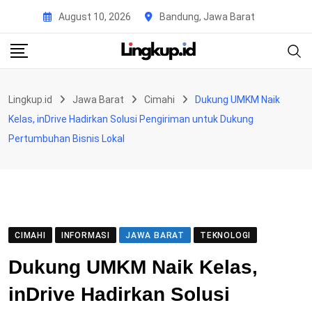
Skip
August 10, 2026
Bandung, Jawa Barat
to
content
Lingkup.id
Jawa Barat
Cimahi
Dukung UMKM Naik
Kelas, inDrive Hadirkan Solusi Pengiriman untuk Dukung
Pertumbuhan Bisnis Lokal
CIMAHI
INFORMASI
JAWA BARAT
TEKNOLOGI
Dukung UMKM Naik Kelas,
inDrive Hadirkan Solusi