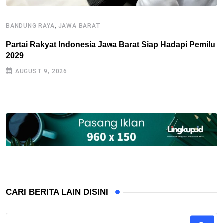
,
BANDUNG RAYA
JAWA BARAT
H
Partai Rakyat Indonesia Jawa Barat Siap Hadapi Pemilu
D
2029
D
AUGUST 9, 2026
CARI BERITA LAIN DISINI