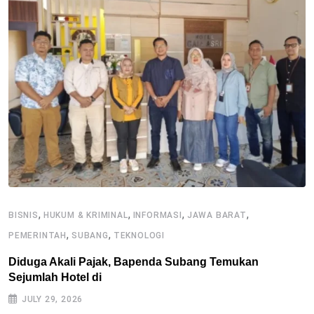
,
,
,
,
BISNIS
HUKUM & KRIMINAL
INFORMASI
JAWA BARAT
B
,
,
PEMERINTAH
SUBANG
TEKNOLOGI
P
Diduga Akali Pajak, Bapenda Subang Temukan
P
Sejumlah Hotel di
P
JULY 29, 2026