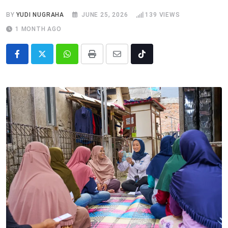
BY
YUDI NUGRAHA
JUNE 25, 2026
139
VIEWS
1 MONTH AGO
Whatsapp
Print
Share
Tiktok
via
Email