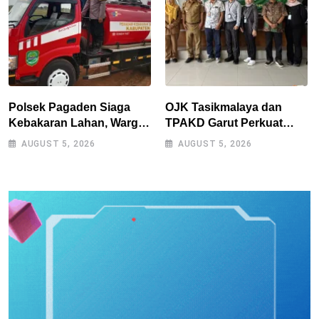
Polsek Pagaden Siaga
OJK Tasikmalaya dan
Kebakaran Lahan, Warga
TPAKD Garut Perkuat
Diimbau Tak Bakar
UMKM melalui Program
AUGUST 5, 2026
AUGUST 5, 2026
Sampah Sembarangan
Desa EKI di Tepas
Papandayan