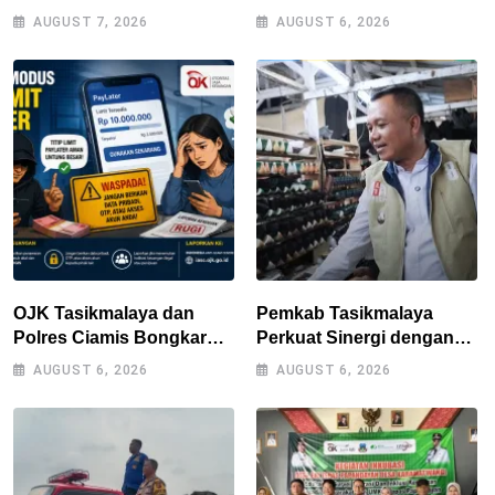
Kebersamaan, Polres
Muda Bandung Jadi
AUGUST 7, 2026
AUGUST 6, 2026
Tasikmalaya Rangkul
Pengguna Jalan yang
Bobotoh dan Berbagai
Lebih Bertanggung Jawab
Elemen Masyarakat
OJK Tasikmalaya dan
Pemkab Tasikmalaya
Polres Ciamis Bongkar
Perkuat Sinergi dengan
Modus Penipuan Titip
Industri Lokal, Wabup
AUGUST 6, 2026
AUGUST 6, 2026
Limit Paylater, Kerugian
Tinjau Pabrik Sepatu
Korban Tembus Rp500
Zeintin
Juta