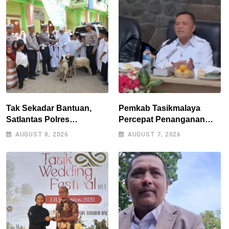
Tak Sekadar Bantuan,
Pemkab Tasikmalaya
Satlantas Polres
Percepat Penanganan
Tasikmalaya Dorong
Kekeringan, Sumur Bor
AUGUST 8, 2026
AUGUST 7, 2026
Kemandirian Pangan di
Tiap Kecamatan Jadi
Puspahiang
Prioritas