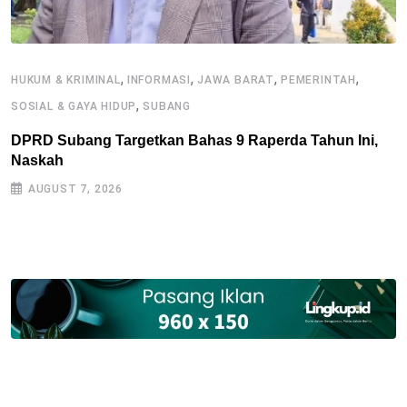
,
,
,
,
HUKUM & KRIMINAL
INFORMASI
JAWA BARAT
PEMERINTAH
,
SOSIAL & GAYA HIDUP
SUBANG
I
DPRD Subang Targetkan Bahas 9 Raperda Tahun Ini,
S
Naskah
S
AUGUST 7, 2026
B