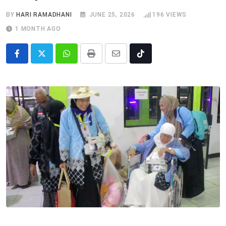
BY
HARI RAMADHANI
JUNE 25, 2026
196
VIEWS
1 MONTH AGO
Whatsapp
Print
Share
Tiktok
via
Email