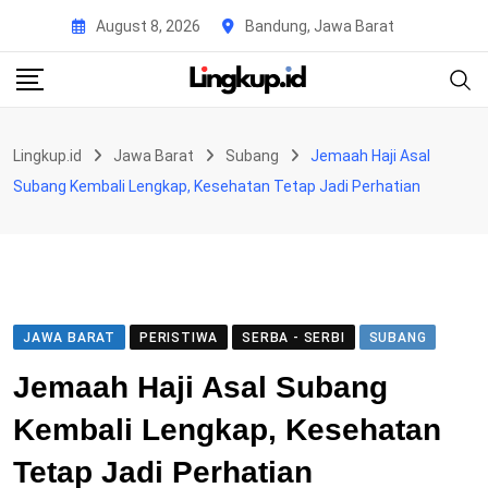
Skip
August 8, 2026
Bandung, Jawa Barat
to
content
Lingkup.id
Jawa Barat
Subang
Jemaah Haji Asal
Subang Kembali Lengkap, Kesehatan Tetap Jadi Perhatian
JAWA BARAT
PERISTIWA
SERBA - SERBI
SUBANG
Jemaah Haji Asal Subang
Kembali Lengkap, Kesehatan
Tetap Jadi Perhatian