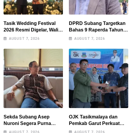
Tasik Wedding Festival
DPRD Subang Targetkan
2026 Resmi Digelar, Wali
Bahas 9 Raperda Tahun
Kota Optimistis
Ini, Naskah Akademik Jadi
AUGUST 7, 2026
AUGUST 7, 2026
Perputaran Ekonomi
Kendala Utama
Lampaui Rp15 Miliar
Sekda Subang Asep
OJK Tasikmalaya dan
Nuroni Segera Purna
Pemkab Garut Perkuat
Tugas, Berharap Tak Ada
Akses Pembiayaan Petani
AUGUST 7, 2026
AUGUST 7, 2026