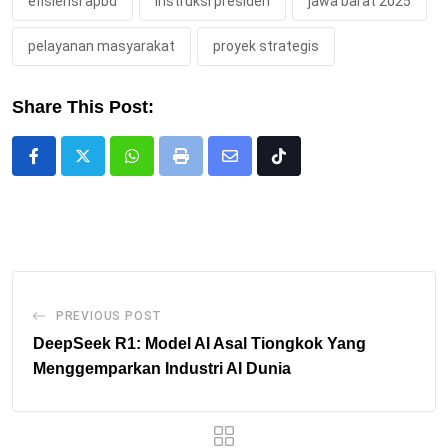
efisiensi apbd
instruksi presiden
jawa barat 2025
pelayanan masyarakat
proyek strategis
Share This Post:
Whatsapp
Print
Share
Tiktok
via
Email
PREVIOUS POST
DeepSeek R1: Model AI Asal Tiongkok Yang
Menggemparkan Industri AI Dunia