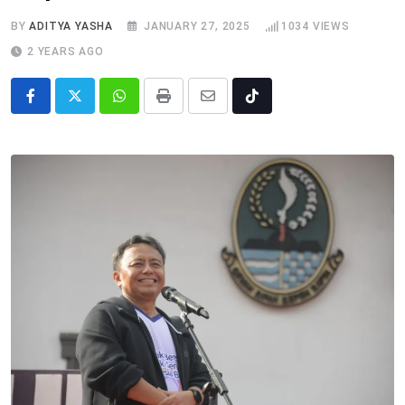
BY
ADITYA YASHA
JANUARY 27, 2025
1034
VIEWS
2 YEARS AGO
Whatsapp
Print
Share
Tiktok
via
Email