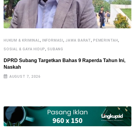
,
,
,
,
HUKUM & KRIMINAL
INFORMASI
JAWA BARAT
PEMERINTAH
,
SOSIAL & GAYA HIDUP
SUBANG
I
DPRD Subang Targetkan Bahas 9 Raperda Tahun Ini,
S
Naskah
S
AUGUST 7, 2026
B