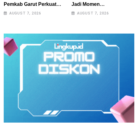
Pemkab Garut Perkuat
Jadi Momen
Akses Pembiayaan Petani
Kebersamaan, Polres
AUGUST 7, 2026
AUGUST 7, 2026
Kentang Lewat Ekosistem
Tasikmalaya Rangkul
Terintegrasi
Bobotoh dan Berbagai
Elemen Masyarakat