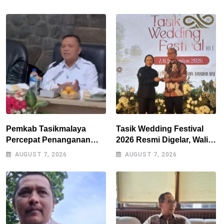
Pemkab Tasikmalaya
Tasik Wedding Festival
Percepat Penanganan
2026 Resmi Digelar, Wali
Kekeringan, Sumur Bor
Kota Optimistis
AUGUST 7, 2026
AUGUST 7, 2026
Tiap Kecamatan Jadi
Perputaran Ekonomi
Prioritas
Lampaui Rp15 Miliar