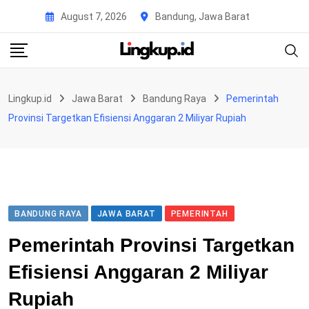
Skip
August 7, 2026
Bandung, Jawa Barat
to
content
Lingkup.id
Jawa Barat
Bandung Raya
Pemerintah
Provinsi Targetkan Efisiensi Anggaran 2 Miliyar Rupiah
BANDUNG RAYA
JAWA BARAT
PEMERINTAH
Pemerintah Provinsi Targetkan
Efisiensi Anggaran 2 Miliyar
Rupiah