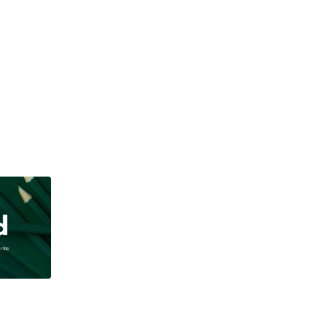
TASIKMALAYA
Pemkab Tasikmalaya Percepat Penanganan Keke
AUGUST 7, 2026