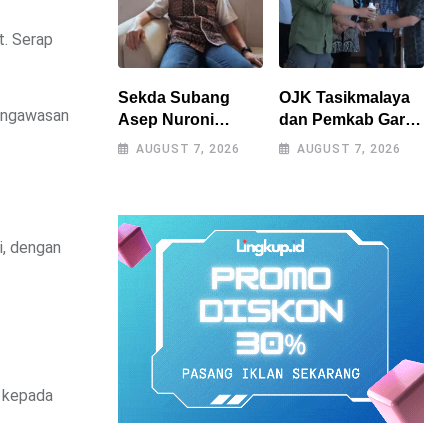
t. Serap
Sekda Subang
OJK Tasikmalaya
pengawasan
Asep Nuroni
dan Pemkab Garut
Segera Purna
Perkuat Akses
AUGUST 7, 2026
AUGUST 7, 2026
Tugas, Berharap
Pembiayaan
Tak Ada
Petani Kentang
Kekosongan
Lewat Ekosistem
Jabatan
Terintegrasi
i, dengan
i kepada