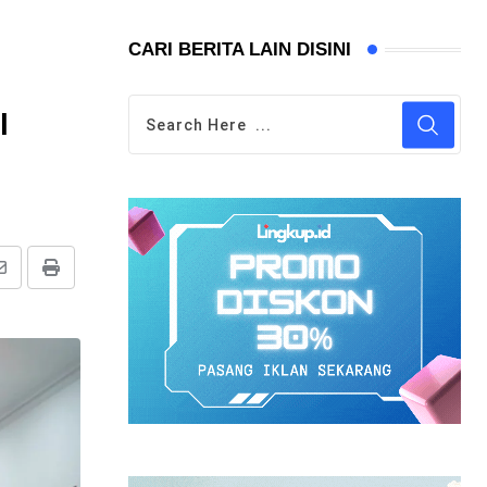
CARI BERITA LAIN DISINI
l
Share
Print
via
Email