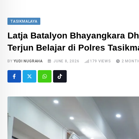
TASIKMALAYA
Latja Batalyon Bhayangkara D
Terjun Belajar di Polres Tasikm
BY
YUDI NUGRAHA
JUNE 8, 2026
179
VIEWS
2 MONT
Whatsapp
Tiktok