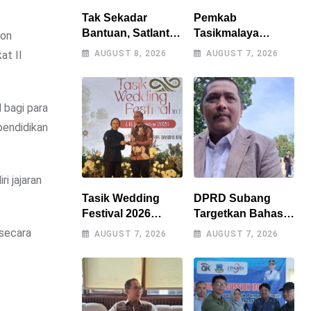
Tak Sekadar
Pemkab
Bantuan, Satlantas
Tasikmalaya
lon
Polres
Percepat
at II
AUGUST 8, 2026
AUGUST 7, 2026
Tasikmalaya
Penanganan
Dorong
Kekeringan,
Kemandirian
Sumur Bor Tiap
 bagi para
Pangan di
Kecamatan Jadi
Puspahiang
Prioritas
pendidikan
i jajaran
Tasik Wedding
DPRD Subang
Festival 2026
Targetkan Bahas 9
Resmi Digelar, Wali
Raperda Tahun Ini,
 secara
AUGUST 7, 2026
AUGUST 7, 2026
Kota Optimistis
Naskah Akademik
Perputaran
Jadi Kendala
Ekonomi Lampaui
Utama
Rp15 Miliar