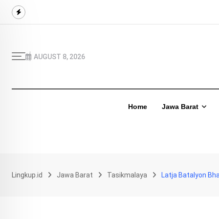
Skip
to
content
AUGUST 8, 2026
Home
Jawa Barat
Lingkup.id
Jawa Barat
Tasikmalaya
Latja Batalyon Bh