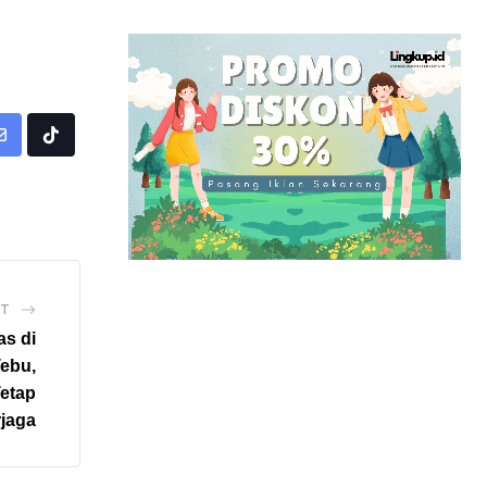
Share
Tiktok
via
Email
ST
as di
Tebu,
Tetap
rjaga