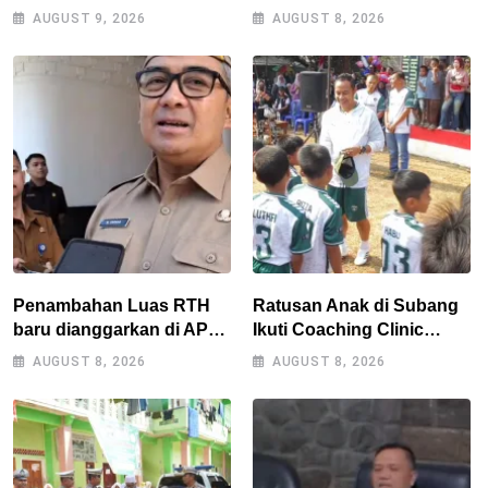
Gencarkan Patroli Blue
Tirta Darma Ayu Disorot,
AUGUST 9, 2026
AUGUST 8, 2026
Light
AMPERA Minta Kejati
Jabar Supervisi
Penambahan Luas RTH
Ratusan Anak di Subang
baru dianggarkan di APBD
Ikuti Coaching Clinic
2027, Walikota tidak
Bersama Legenda Persib
AUGUST 8, 2026
AUGUST 8, 2026
melanggar RPJMD?
Tantan dan Atep