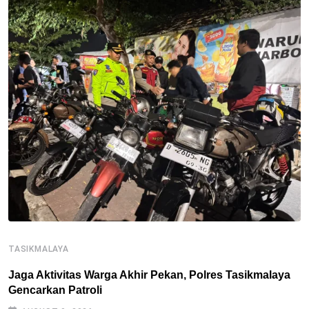
TASIKMALAYA
T
Jaga Aktivitas Warga Akhir Pekan, Polres Tasikmalaya
T
Gencarkan Patroli
D