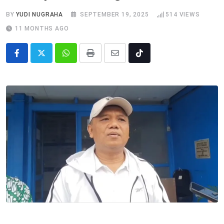
BY
YUDI NUGRAHA
SEPTEMBER 19, 2025
514
VIEWS
11 MONTHS AGO
Whatsapp
Print
Share
Tiktok
via
Email