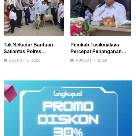
Tak Sekadar Bantuan,
Pemkab Tasikmalaya
Satlantas Polres
Percepat Penanganan
Tasikmalaya Dorong
Kekeringan, Sumur Bor
AUGUST 8, 2026
AUGUST 7, 2026
Kemandirian Pangan di
Tiap Kecamatan Jadi
Puspahiang
Prioritas