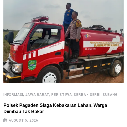
,
,
,
,
INFORMASI
JAWA BARAT
PERISTIWA
SERBA - SERBI
SUBANG
J
Polsek Pagaden Siaga Kebakaran Lahan, Warga
O
Diimbau Tak Bakar
m
AUGUST 5, 2026