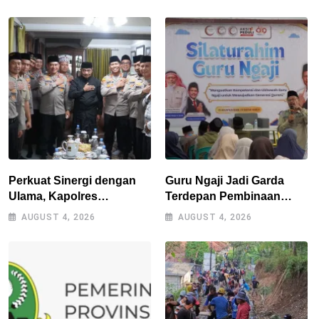
Sampah Sembarangan
Desa EKI di Tepas
Papandayan
Perkuat Sinergi dengan
Guru Ngaji Jadi Garda
Ulama, Kapolres
Terdepan Pembinaan
Tasikmalaya Safari
Umat, As-Syifa Perkuat
AUGUST 4, 2026
AUGUST 4, 2026
Silaturahmi ke Ponpes
Sinergi
Sukamanah dan Cipasung