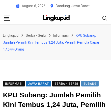
Skip
August 6, 2026
Bandung, Jawa Barat
to
content
Lingkup.id
Serba - Serbi
Informasi
KPU Subang:
Jumlah Pemilih Kini Tembus 1,24 Juta, Pemilih Pemula Capai
17.644 Orang
INFORMASI
JAWA BARAT
SERBA - SERBI
SUBANG
KPU Subang: Jumlah Pemilih
Kini Tembus 1,24 Juta, Pemilih