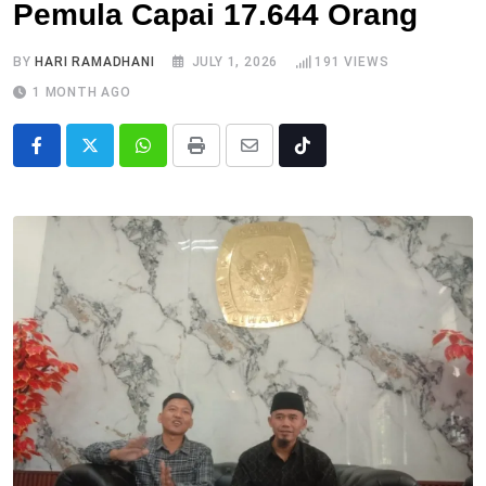
Pemula Capai 17.644 Orang
BY
HARI RAMADHANI
JULY 1, 2026
191
VIEWS
1 MONTH AGO
Whatsapp
Print
Share
Tiktok
via
Email