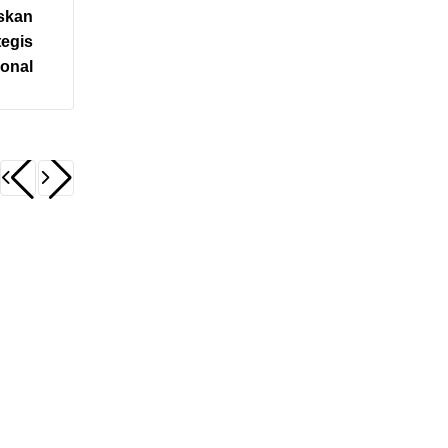
askan
egis
onal