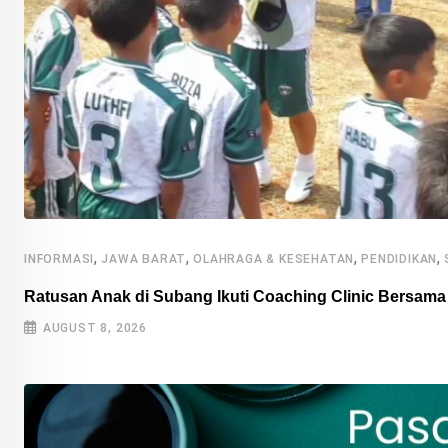
,
,
,
,
INFORMASI
JAWA BARAT
OLAHRAGA & KESEHATAN
PENDIDIKAN
Ratusan Anak di Subang Ikuti Coaching Clinic Bersam
AUGUST 8, 2026