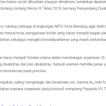
tas bukan untuk dikasihani ataupun dimaklumi, melainkan dipaha
 Undang-Undang Nomor 8 Tahun 2016 tentang Penyandang Disabili
tor cabang olahraga di lingkungan NPCI Kota Bandung agar lebih 
sasi menurutnya, penggunaan istilah yang tepat menjadi bagian pe
litas sekaligus mengikis kesalahpahaman yang masih berkemba
 harus menjadi fondasi utama dalam membangun organisasi. Di 
disabilitas dan non-disabilitas. Seluruh elemen memiliki peran
 berorientasi pada prestasi.
kompakan, saling menghargai, dan kesamaan visi. Karena itu, mari f
ptakan suasana organisasi yang kondusif menjelang Peparda VII 