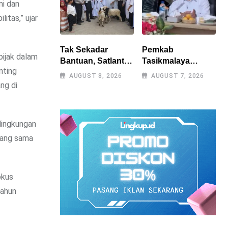
mi dan
tas,” ujar
Tak Sekadar
Pemkab
bijak dalam
Bantuan, Satlantas
Tasikmalaya
nting
Polres
Percepat
AUGUST 8, 2026
AUGUST 7, 2026
Tasikmalaya
Penanganan
ng di
Dorong
Kekeringan,
Kemandirian
Sumur Bor Tiap
Pangan di
Kecamatan Jadi
lingkungan
Puspahiang
Prioritas
 yang sama
okus
Tahun