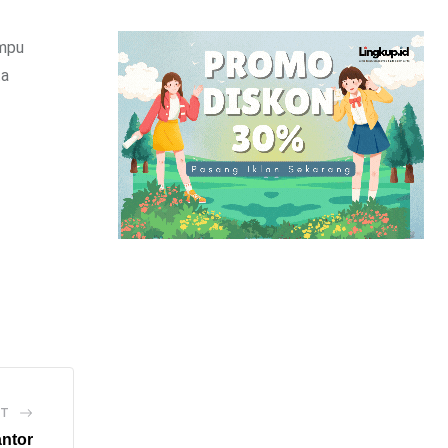
ampu
ta
ST
ntor