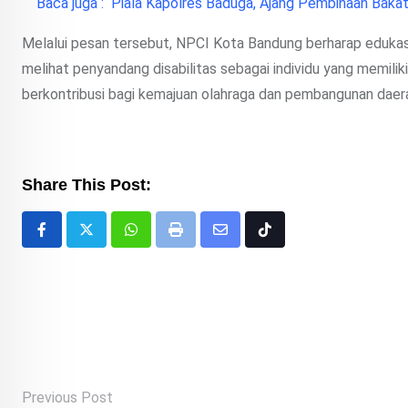
Baca juga :
Piala Kapolres Baduga, Ajang Pembinaan Bakat
Melalui pesan tersebut, NPCI Kota Bandung berharap eduka
melihat penyandang disabilitas sebagai individu yang memili
berkontribusi bagi kemajuan olahraga dan pembangunan daer
Share This Post:
Whatsapp
Print
Share
Tiktok
via
Email
Previous Post