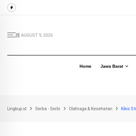
Skip
to
content
AUGUST 9, 2026
Home
Jawa Barat
Lingkup.id
Serba - Serbi
Olahraga & Kesehatan
Kikis S