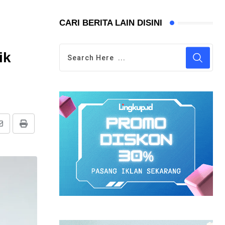
CARI BERITA LAIN DISINI
ik
Share
Print
via
Email