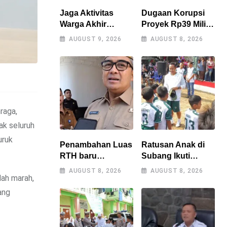
Jaga Aktivitas
Dugaan Korupsi
Warga Akhir
Proyek Rp39 Miliar
Pekan, Polres
Perumdam Tirta
AUGUST 9, 2026
AUGUST 8, 2026
Tasikmalaya
Darma Ayu
Gencarkan Patroli
Disorot, AMPERA
Blue Light
Minta Kejati Jabar
Supervisi
raga,
ak seluruh
uruk
Penambahan Luas
Ratusan Anak di
RTH baru
Subang Ikuti
dianggarkan di
Coaching Clinic
AUGUST 8, 2026
AUGUST 8, 2026
dah marah,
APBD 2027,
Bersama Legenda
Walikota tidak
Persib Tantan dan
ang
melanggar
Atep
RPJMD?