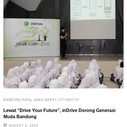
,
,
BANDUNG RAYA
JAWA BARAT
OTOMOTIF
B
Lewat “Drive Your Future”, inDrive Dorong Generasi
P
Muda Bandung
AUGUST 6, 2026