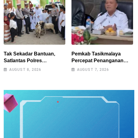
Tak Sekadar Bantuan,
Pemkab Tasikmalaya
Satlantas Polres
Percepat Penanganan
Tasikmalaya Dorong
Kekeringan, Sumur Bor
AUGUST 8, 2026
AUGUST 7, 2026
Kemandirian Pangan di
Tiap Kecamatan Jadi
Puspahiang
Prioritas