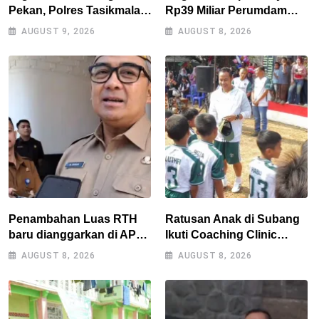
Pekan, Polres Tasikmalaya
Rp39 Miliar Perumdam
Gencarkan Patroli Blue
Tirta Darma Ayu Disorot,
AUGUST 9, 2026
AUGUST 8, 2026
Light
AMPERA Minta Kejati
Jabar Supervisi
Penambahan Luas RTH
Ratusan Anak di Subang
baru dianggarkan di APBD
Ikuti Coaching Clinic
2027, Walikota tidak
Bersama Legenda Persib
AUGUST 8, 2026
AUGUST 8, 2026
melanggar RPJMD?
Tantan dan Atep