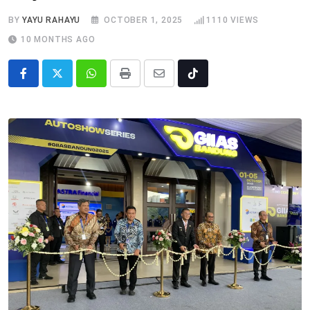
BY
YAYU RAHAYU
OCTOBER 1, 2025
1110
VIEWS
10 MONTHS AGO
Whatsapp
Print
Share
Tiktok
via
Email