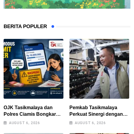
BERITA POPULER
OJK Tasikmalaya dan
Pemkab Tasikmalaya
Polres Ciamis Bongkar
Perkuat Sinergi dengan
Modus Penipuan Titip
Industri Lokal, Wabup
AUGUST 6, 2026
AUGUST 6, 2026
Limit Paylater, Kerugian
Tinjau Pabrik Sepatu
Korban Tembus Rp500
Zeintin