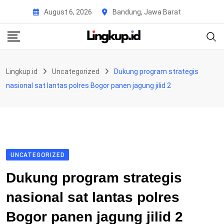
Skip
August 6, 2026
Bandung, Jawa Barat
to
content
Lingkup.id
Uncategorized
Dukung program strategis
nasional sat lantas polres Bogor panen jagung jilid 2
UNCATEGORIZED
Dukung program strategis
nasional sat lantas polres
Bogor panen jagung jilid 2