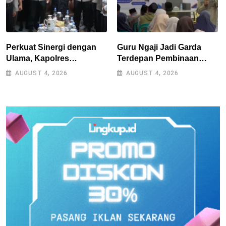
Perkuat Sinergi dengan
Guru Ngaji Jadi Garda
Ulama, Kapolres
Terdepan Pembinaan
Tasikmalaya Safari
Umat, As-Syifa Perkuat
AUGUST 4, 2026
AUGUST 4, 2026
Silaturahmi ke Ponpes
Sinergi
Sukamanah dan Cipasung