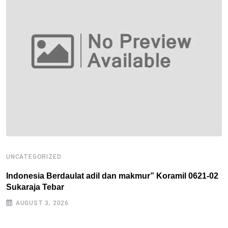
UNCATEGORIZED
U
Indonesia Berdaulat adil dan makmur” Koramil 0621-02
R
Sukaraja Tebar
B
AUGUST 3, 2026