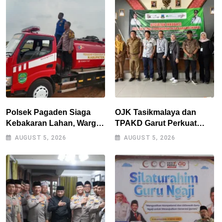
Juta
Polsek Pagaden Siaga
OJK Tasikmalaya dan
Kebakaran Lahan, Warga
TPAKD Garut Perkuat
Diimbau Tak Bakar
UMKM melalui Program
AUGUST 5, 2026
AUGUST 5, 2026
Sampah Sembarangan
Desa EKI di Tepas
Papandayan