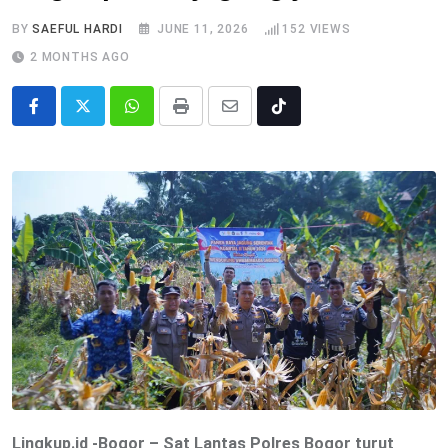
BY
SAEFUL HARDI
JUNE 11, 2026
152
VIEWS
2 MONTHS AGO
Whatsapp
Print
Share
Tiktok
via
Email
Lingkup.id -Bogor – Sat Lantas Polres Bogor turut