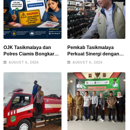
OJK Tasikmalaya dan
Pemkab Tasikmalaya
Polres Ciamis Bongkar
Perkuat Sinergi dengan
Modus Penipuan Titip
Industri Lokal, Wabup
AUGUST 6, 2026
AUGUST 6, 2026
Limit Paylater, Kerugian
Tinjau Pabrik Sepatu
Korban Tembus Rp500
Zeintin
Juta