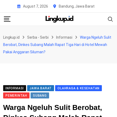
Skip
August 7, 2026
Bandung, Jawa Barat
to
content
Lingkup.id
Serba - Serbi
Informasi
Warga Ngeluh Sulit
Berobat, Dinkes Subang Malah Rapat Tiga Hari di Hotel Mewah
Pakai Anggaran Siluman?
INFORMASI
JAWA BARAT
OLAHRAGA & KESEHATAN
PEMERINTAH
SUBANG
Warga Ngeluh Sulit Berobat,