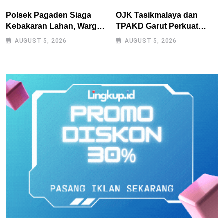
Polsek Pagaden Siaga
OJK Tasikmalaya dan
Kebakaran Lahan, Warga
TPAKD Garut Perkuat
Diimbau Tak Bakar
UMKM melalui Program
AUGUST 5, 2026
AUGUST 5, 2026
Sampah Sembarangan
Desa EKI di Tepas
Papandayan