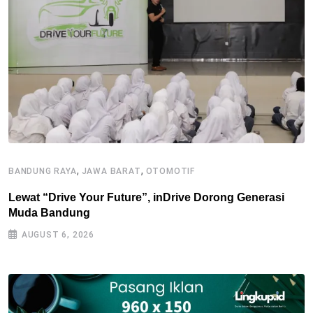
,
,
BANDUNG RAYA
JAWA BARAT
OTOMOTIF
J
Lewat “Drive Your Future”, inDrive Dorong Generasi
O
Muda Bandung
P
AUGUST 6, 2026