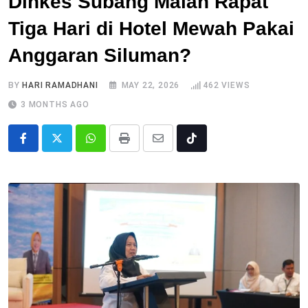
Dinkes Subang Malah Rapat
Tiga Hari di Hotel Mewah Pakai
Anggaran Siluman?
BY
HARI RAMADHANI
MAY 22, 2026
462
VIEWS
3 MONTHS AGO
Whatsapp
Print
Share
Tiktok
via
Email