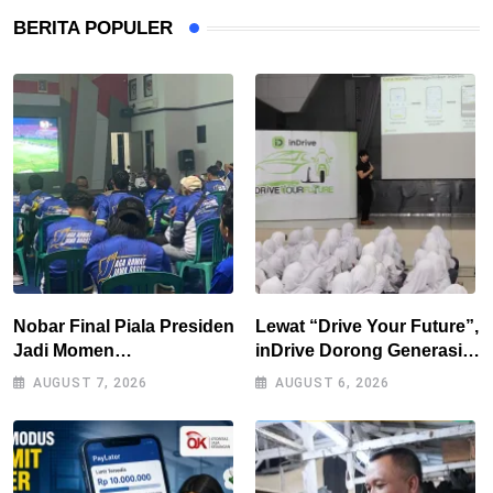
BERITA POPULER
Nobar Final Piala Presiden
Lewat “Drive Your Future”,
Jadi Momen
inDrive Dorong Generasi
Kebersamaan, Polres
Muda Bandung Jadi
AUGUST 7, 2026
AUGUST 6, 2026
Tasikmalaya Rangkul
Pengguna Jalan yang
Bobotoh dan Berbagai
Lebih Bertanggung Jawab
Elemen Masyarakat