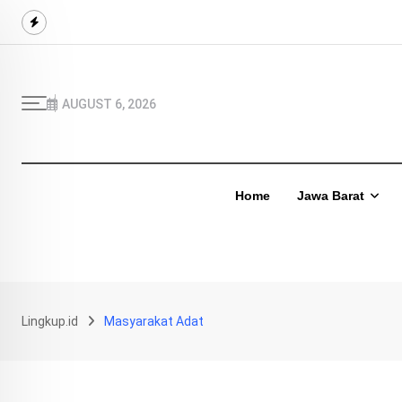
Skip
to
content
AUGUST 6, 2026
Home
Jawa Barat
Lingkup.id
Masyarakat Adat