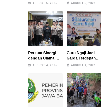
Lahan, Warga
Perkuat UMKM
AUGUST 5, 2026
AUGUST 5, 2026
Diimbau Tak Bakar
melalui Program
Sampah
Desa EKI di Tepas
Sembarangan
Papandayan
Perkuat Sinergi
Guru Ngaji Jadi
dengan Ulama,
Garda Terdepan
Kapolres
Pembinaan Umat,
AUGUST 4, 2026
AUGUST 4, 2026
Tasikmalaya Safari
As-Syifa Perkuat
Silaturahmi ke
Sinergi
Ponpes
Sukamanah dan
Cipasung