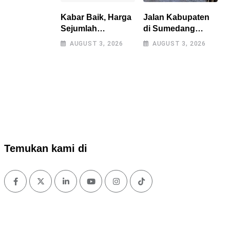
Kabar Baik, Harga
Jalan Kabupaten
Sejumlah
di Sumedang
Kebutuhan Pokok
Diperbaiki Secara
AUGUST 3, 2026
AUGUST 3, 2026
Turun, Jabar Alami
Swadaya Setelah
Deflasi 0,05 Persen
Belasan Tahun
Terabaikan
Temukan kami di