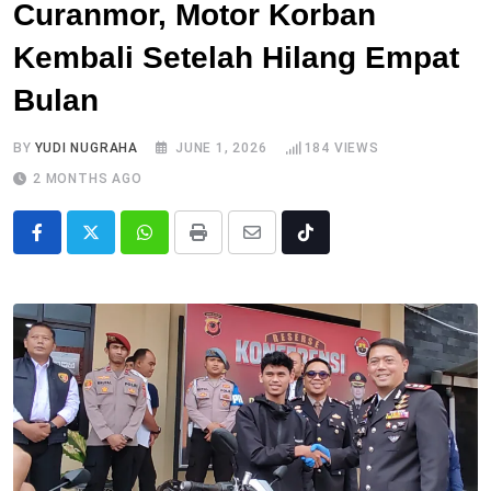
Curanmor, Motor Korban
Kembali Setelah Hilang Empat
Bulan
BY
YUDI NUGRAHA
JUNE 1, 2026
184
VIEWS
2 MONTHS AGO
Whatsapp
Print
Share
Tiktok
via
Email