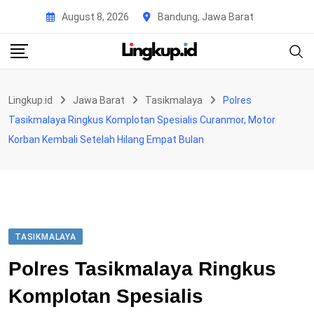
Skip
August 8, 2026
Bandung, Jawa Barat
to
content
Lingkup.id
Jawa Barat
Tasikmalaya
Polres
Tasikmalaya Ringkus Komplotan Spesialis Curanmor, Motor
Korban Kembali Setelah Hilang Empat Bulan
TASIKMALAYA
Polres Tasikmalaya Ringkus
Komplotan Spesialis