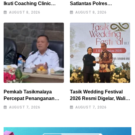
Ikuti Coaching Clinic
Satlantas Polres
Bersama Legenda Persib
Tasikmalaya Dorong
AUGUST 8, 2026
AUGUST 8, 2026
Tantan dan Atep
Kemandirian Pangan di
Puspahiang
Pemkab Tasikmalaya
Tasik Wedding Festival
Percepat Penanganan
2026 Resmi Digelar, Wali
Kekeringan, Sumur Bor
Kota Optimistis
AUGUST 7, 2026
AUGUST 7, 2026
Tiap Kecamatan Jadi
Perputaran Ekonomi
Prioritas
Lampaui Rp15 Miliar