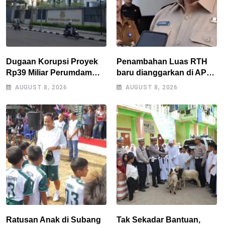
Dugaan Korupsi Proyek
Penambahan Luas RTH
Rp39 Miliar Perumdam
baru dianggarkan di APBD
Tirta Darma Ayu Disorot,
2027, Walikota tidak
AUGUST 8, 2026
AUGUST 8, 2026
AMPERA Minta Kejati
melanggar RPJMD?
Jabar Supervisi
Ratusan Anak di Subang
Tak Sekadar Bantuan,