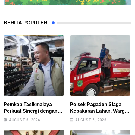
BERITA POPULER
Pemkab Tasikmalaya
Polsek Pagaden Siaga
Perkuat Sinergi dengan
Kebakaran Lahan, Warga
Industri Lokal, Wabup
Diimbau Tak Bakar
AUGUST 6, 2026
AUGUST 5, 2026
Tinjau Pabrik Sepatu
Sampah Sembarangan
Zeintin