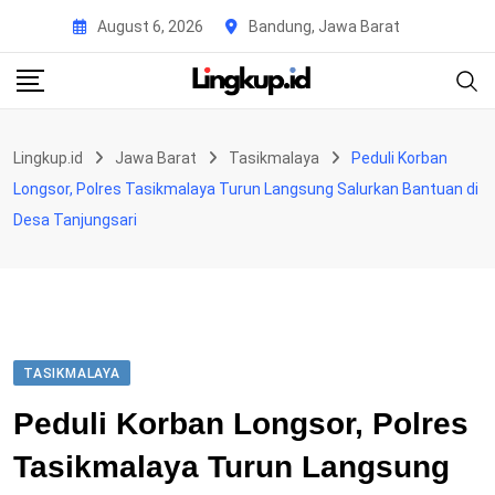
Skip
August 6, 2026
Bandung, Jawa Barat
to
content
Lingkup.id
Jawa Barat
Tasikmalaya
Peduli Korban
Longsor, Polres Tasikmalaya Turun Langsung Salurkan Bantuan di
Desa Tanjungsari
TASIKMALAYA
Peduli Korban Longsor, Polres
Tasikmalaya Turun Langsung