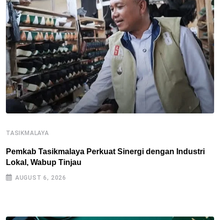
TASIKMALAYA
T
Pemkab Tasikmalaya Perkuat Sinergi dengan Industri
Lokal, Wabup Tinjau
P
S
AUGUST 6, 2026