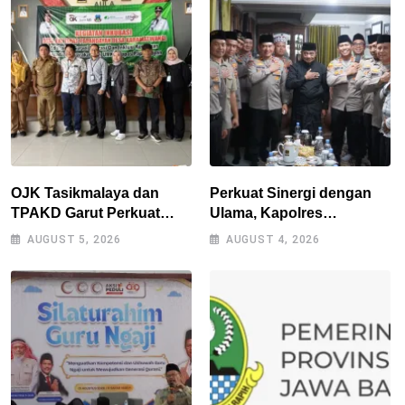
OJK Tasikmalaya dan
Perkuat Sinergi dengan
TPAKD Garut Perkuat
Ulama, Kapolres
UMKM melalui Program
Tasikmalaya Safari
AUGUST 5, 2026
AUGUST 4, 2026
Desa EKI di Tepas
Silaturahmi ke Ponpes
Papandayan
Sukamanah dan Cipasung