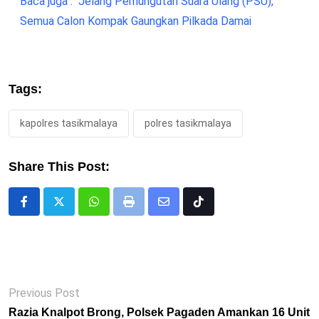
Baca juga :
Jelang Pemungutan Suara Ulang (PSU),
Semua Calon Kompak Gaungkan Pilkada Damai
Tags:
kapolres tasikmalaya
polres tasikmalaya
Share This Post:
Whatsapp
Print
Share
Tiktok
via
Email
Previous Post
Razia Knalpot Brong, Polsek Pagaden Amankan 16 Unit