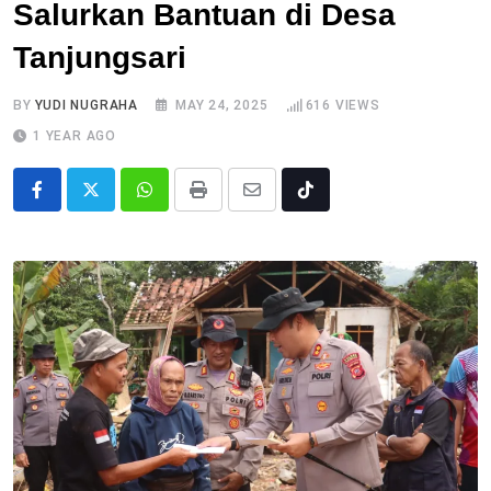
Salurkan Bantuan di Desa
Tanjungsari
BY
YUDI NUGRAHA
MAY 24, 2025
616
VIEWS
1 YEAR AGO
Whatsapp
Print
Share
Tiktok
via
Email