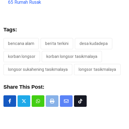
65 Rumah Rusak
Tags:
bencana alam
berita terkini
desa kudadepa
korban longsor
korban longsor tasikmalaya
longsor sukahening tasikmalaya
longsor tasikmalaya
Share This Post:
Whatsapp
Print
Share
Tiktok
via
Email