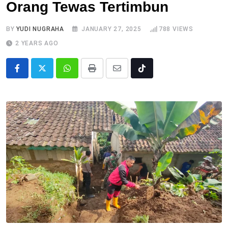
Orang Tewas Tertimbun
BY
YUDI NUGRAHA
JANUARY 27, 2025
788
VIEWS
2 YEARS AGO
Whatsapp
Print
Share
Tiktok
via
Email