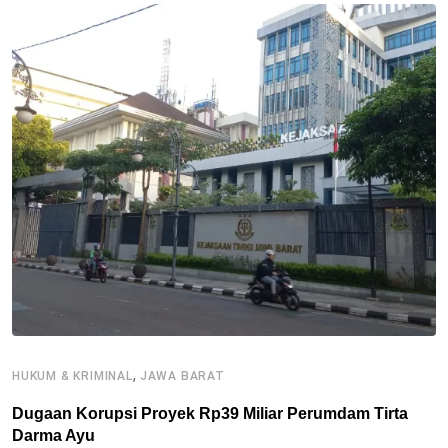
,
HUKUM & KRIMINAL
JAWA BARAT
B
Dugaan Korupsi Proyek Rp39 Miliar Perumdam Tirta
P
Darma Ayu
2