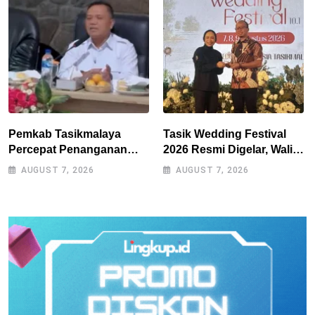
Pemkab Tasikmalaya
Tasik Wedding Festival
Percepat Penanganan
2026 Resmi Digelar, Wali
Kekeringan, Sumur Bor
Kota Optimistis
AUGUST 7, 2026
AUGUST 7, 2026
Tiap Kecamatan Jadi
Perputaran Ekonomi
Prioritas
Lampaui Rp15 Miliar