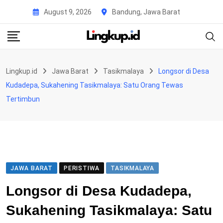
Skip
August 9, 2026
Bandung, Jawa Barat
to
content
Lingkup.id
Jawa Barat
Tasikmalaya
Longsor di Desa
Kudadepa, Sukahening Tasikmalaya: Satu Orang Tewas
Tertimbun
JAWA BARAT
PERISTIWA
TASIKMALAYA
Longsor di Desa Kudadepa,
Sukahening Tasikmalaya: Satu