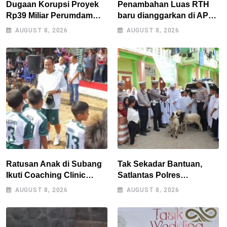
Dugaan Korupsi Proyek
Penambahan Luas RTH
Rp39 Miliar Perumdam
baru dianggarkan di APBD
Tirta Darma Ayu Disorot,
2027, Walikota tidak
AUGUST 8, 2026
AUGUST 8, 2026
AMPERA Minta Kejati
melanggar RPJMD?
Jabar Supervisi
Ratusan Anak di Subang
Tak Sekadar Bantuan,
Ikuti Coaching Clinic
Satlantas Polres
Bersama Legenda Persib
Tasikmalaya Dorong
AUGUST 8, 2026
AUGUST 8, 2026
Tantan dan Atep
Kemandirian Pangan di
Puspahiang