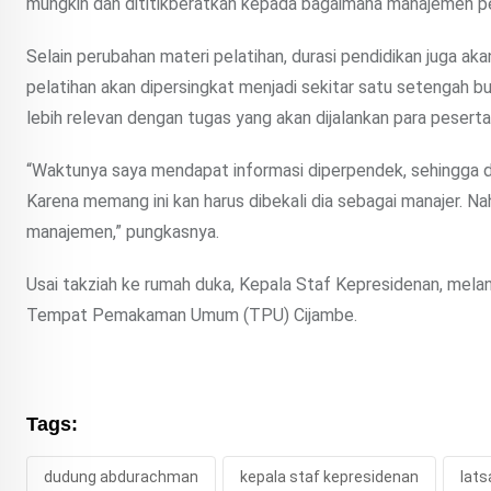
mungkin dan dititikberatkan kepada bagaimana manajemen perk
Selain perubahan materi pelatihan, durasi pendidikan juga a
pelatihan akan dipersingkat menjadi sekitar satu setengah 
lebih relevan dengan tugas yang akan dijalankan para peserta
“Waktunya saya mendapat informasi diperpendek, sehingga d
Karena memang ini kan harus dibekali dia sebagai manajer. N
manajemen,” pungkasnya.
Usai takziah ke rumah duka, Kepala Staf Kepresidenan, mel
Tempat Pemakaman Umum (TPU) Cijambe.
Tags:
dudung abdurachman
kepala staf kepresidenan
lats