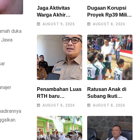
Jaga Aktivitas
Dugaan Korupsi
Warga Akhir
Proyek Rp39 Miliar
Pekan, Polres
Perumdam Tirta
AUGUST 9, 2026
AUGUST 8, 2026
Tasikmalaya
Darma Ayu
rumah duka
Gencarkan Patroli
Disorot, AMPERA
, Jawa
Blue Light
Minta Kejati Jabar
Supervisi
sar
najer
Penambahan Luas
Ratusan Anak di
RTH baru
Subang Ikuti
dianggarkan di
Coaching Clinic
AUGUST 8, 2026
AUGUST 8, 2026
APBD 2027,
Bersama Legenda
adirannya
Walikota tidak
Persib Tantan dan
ggalkan.
melanggar
Atep
RPJMD?