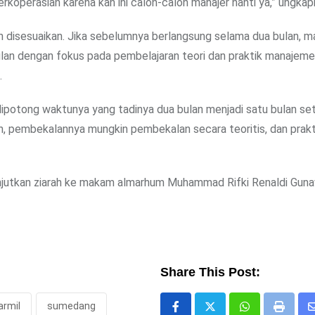
operasian karena kan ini calon-calon manajer nanti ya,” ungkap
kan disesuaikan. Jika sebelumnya berlangsung selama dua bulan, m
bulan dengan fokus pada pembelajaran teori dan praktik manajeme
.
ipotong waktunya yang tadinya dua bulan menjadi satu bulan se
ah, pembekalannya mungkin pembekalan secara teoritis, dan prak
anjutkan ziarah ke makam almarhum Muhammad Rifki Renaldi Guna
Share This Post:
armil
sumedang