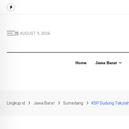
Skip
to
content
AUGUST 9, 2026
Home
Jawa Barat
Lingkup.id
Jawa Barat
Sumedang
KSP Dudung Takziah