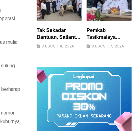
g
operasi
Tak Sekadar
Pemkab
Bantuan, Satlantas
Tasikmalaya
as mulia
Polres
Percepat
AUGUST 8, 2026
AUGUST 7, 2026
Tasikmalaya
Penanganan
Dorong
Kekeringan,
Kemandirian
Sumur Bor Tiap
 sulung
Pangan di
Kecamatan Jadi
Puspahiang
Prioritas
 berharap
k nomor
 kuburnya,