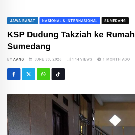
JAWA BARAT
NASIONAL & INTERNASIONAL
SUMEDANG
KSP Dudung Takziah ke Rumah 
Sumedang
BY
AANG
JUNE 30, 2026
144
VIEWS
1 MONTH AGO
Whatsapp
Tiktok