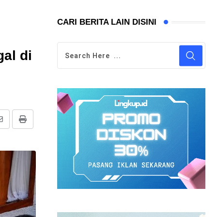
CARI BERITA LAIN DISINI
al di
Share
Print
via
Email