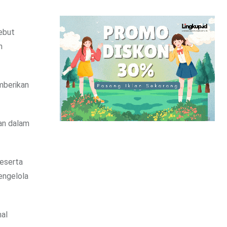
ebut
h
mberikan
ran dalam
peserta
engelola
mal