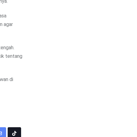
nya.
asa
n agar
tengah.
tik tentang
wan di