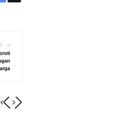
Share
Tiktok
via
Email
ST
roti
ngan
arga