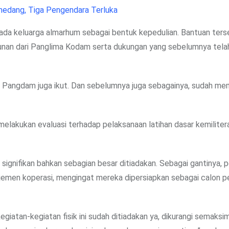
edang, Tiga Pengendara Terluka
ada keluarga almarhum sebagai bentuk kepedulian. Bantuan ters
tunan dari Panglima Kodam serta dukungan yang sebelumnya tela
ri Pangdam juga ikut. Dan sebelumnya juga sebagainya, sudah me
melakukan evaluasi terhadap pelaksanaan latihan dasar kemilite
a signifikan bahkan sebagian besar ditiadakan. Sebagai gantinya, 
men koperasi, mengingat mereka dipersiapkan sebagai calon p
egiatan-kegiatan fisik ini sudah ditiadakan ya, dikurangi semaksi