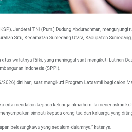
(KSP), Jenderal TNI (Purn.) Dudung Abdurachman, mengunjungi 
elurahan Situ, Kecamatan Sumedang Utara, Kabupaten Sumedang
tas wafatnya Rifki, yang meninggal saat mengikuti Latihan Da
embangunan Indonesia (SPPI).
2026) dini hari, saat mengikuti Program Latsarmil bagi calon Ma
a cita mendalam kepada keluarga almarhum. Ia menegaskan keh
enyampaikan simpati kepada orang tua dan keluarga yang ditin
capan belasungkawa yang sedalam-dalamnya,” katanya.