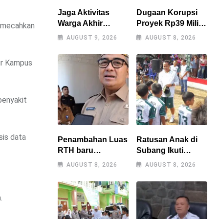
Jaga Aktivitas
Dugaan Korupsi
Warga Akhir
Proyek Rp39 Miliar
memecahkan
Pekan, Polres
Perumdam Tirta
AUGUST 9, 2026
AUGUST 8, 2026
Tasikmalaya
Darma Ayu
Gencarkan Patroli
Disorot, AMPERA
mur Kampus
Blue Light
Minta Kejati Jabar
Supervisi
penyakit
sis data
Penambahan Luas
Ratusan Anak di
RTH baru
Subang Ikuti
dianggarkan di
Coaching Clinic
AUGUST 8, 2026
AUGUST 8, 2026
APBD 2027,
Bersama Legenda
Walikota tidak
Persib Tantan dan
melanggar
Atep
.
RPJMD?