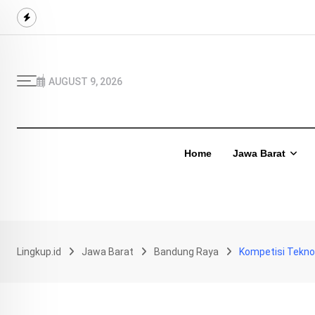
Skip
to
content
AUGUST 9, 2026
Home
Jawa Barat
Lingkup.id
Jawa Barat
Bandung Raya
Kompetisi Tekno