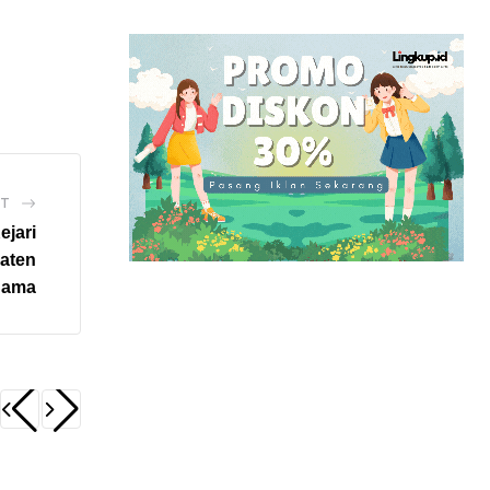
ST
ejari
aten
 Sama