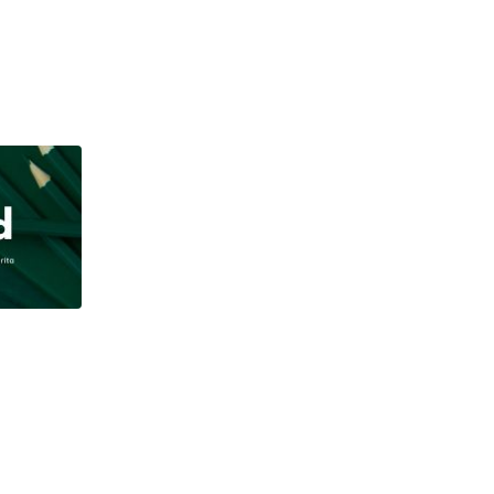
,
BANDUNG RAYA
JAWA BARAT
Penambahan Luas RTH baru dianggarkan di APBD
AUGUST 8, 2026