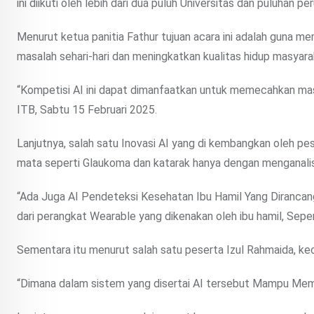
ini diikuti oleh lebih dari dua puluh Universitas dan puluhan p
Menurut ketua panitia Fathur tujuan acara ini adalah guna
masalah sehari-hari dan meningkatkan kualitas hidup masyara
“Kompetisi AI ini dapat dimanfaatkan untuk memecahkan masa
ITB, Sabtu 15 Februari 2025.
Lanjutnya, salah satu Inovasi AI yang di kembangkan oleh 
mata seperti Glaukoma dan katarak hanya dengan menganalis
“Ada Juga AI Pendeteksi Kesehatan Ibu Hamil Yang Dirancang
dari perangkat Wearable yang dikenakan oleh ibu hamil, Seper
Sementara itu menurut salah satu peserta Izul Rahmaida, ke
“Dimana dalam sistem yang disertai AI tersebut Mampu Memb