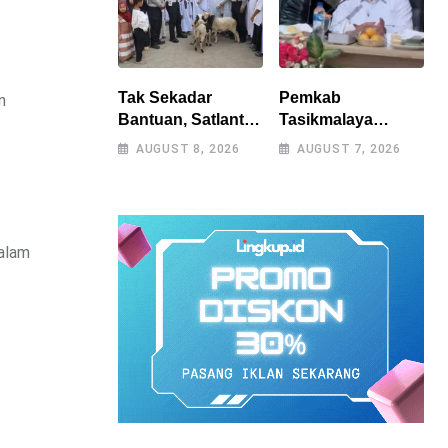
Tak Sekadar
Pemkab
n
Bantuan, Satlantas
Tasikmalaya
Polres
Percepat
AUGUST 8, 2026
AUGUST 7, 2026
Tasikmalaya
Penanganan
Dorong
Kekeringan,
Kemandirian
Sumur Bor Tiap
Pangan di
Kecamatan Jadi
Puspahiang
Prioritas
dalam