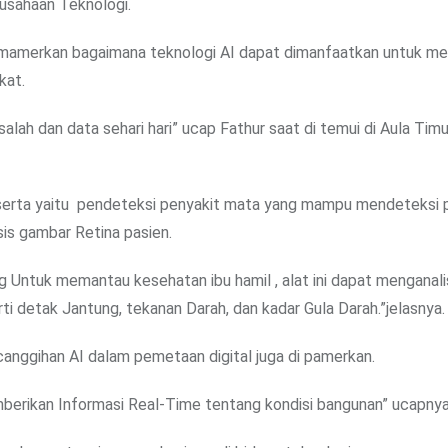
erusahaan Teknologi.
 memamerkan bagaimana teknologi AI dapat dimanfaatkan untuk 
kat.
lah dan data sehari hari” ucap Fathur saat di temui di Aula Ti
peserta yaitu pendeteksi penyakit mata yang mampu mendeteksi 
is gambar Retina pasien.
 Untuk memantau kesehatan ibu hamil , alat ini dapat menganali
ti detak Jantung, tekanan Darah, dan kadar Gula Darah.”jelasnya.
canggihan AI dalam pemetaan digital juga di pamerkan.
erikan Informasi Real-Time tentang kondisi bangunan” ucapnya