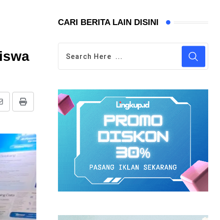
CARI BERITA LAIN DISINI
siswa
Share
Print
via
Email