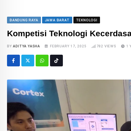
BANDUNG RAYA
JAWA BARAT
TEKNOLOGI
Kompetisi Teknologi Kecerdasa
BY
ADITYA YASHA
FEBRUARY 17, 2025
782
VIEWS
1 
Whatsapp
Tiktok