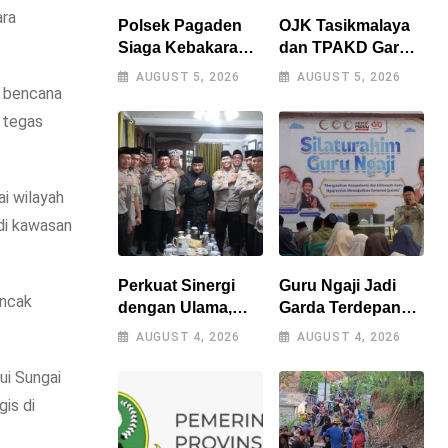
ara
Polsek Pagaden
OJK Tasikmalaya
Siaga Kebakaran
dan TPAKD Garut
Lahan, Warga
Perkuat UMKM
AUGUST 5, 2026
AUGUST 5, 2026
Diimbau Tak Bakar
melalui Program
, bencana
Sampah
Desa EKI di Tepas
 tegas
Sembarangan
Papandayan
i wilayah
di kawasan
Perkuat Sinergi
Guru Ngaji Jadi
uncak
dengan Ulama,
Garda Terdepan
Kapolres
Pembinaan Umat,
AUGUST 4, 2026
AUGUST 4, 2026
Tasikmalaya Safari
As-Syifa Perkuat
Silaturahmi ke
Sinergi
ui Sungai
Ponpes
gis di
Sukamanah dan
Cipasung