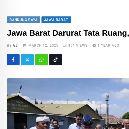
BANDUNG RAYA
JAWA BARAT
Jawa Barat Darurat Tata Ruang
BY
AJI
MARCH 12, 2025
801
VIEWS
1 YEAR AGO
Whatsapp
Tiktok