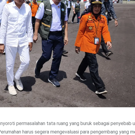
menyoroti permasalahan tata ruang yang buruk sebagai penyebab 
 Perumahan harus segera mengevaluasi para pengembang yang 