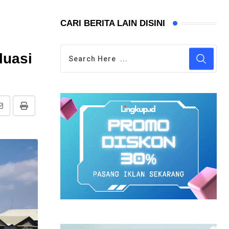
CARI BERITA LAIN DISINI
luasi
Share
Print
via
Email