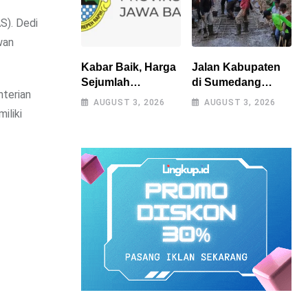
S). Dedi
wan
Kabar Baik, Harga
Jalan Kabupaten
Sejumlah
di Sumedang
nterian
Kebutuhan Pokok
Diperbaiki Secara
AUGUST 3, 2026
AUGUST 3, 2026
Turun, Jabar Alami
Swadaya Setelah
iliki
Deflasi 0,05 Persen
Belasan Tahun
Terabaikan