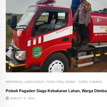
,
,
,
,
INFORMASI
JAWA BARAT
PERISTIWA
SERBA - SERBI
SUBANG
Polsek Pagaden Siaga Kebakaran Lahan, Warga Diimba
AUGUST 5, 2026