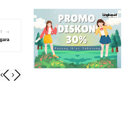
ST
gara