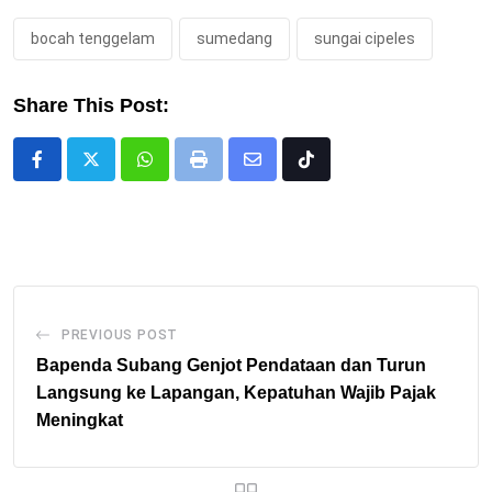
bocah tenggelam
sumedang
sungai cipeles
Share This Post:
Whatsapp
Print
Share
Tiktok
via
Email
PREVIOUS POST
Bapenda Subang Genjot Pendataan dan Turun
Langsung ke Lapangan, Kepatuhan Wajib Pajak
Meningkat