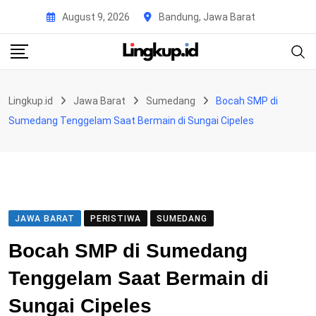
Skip
August 9, 2026
Bandung, Jawa Barat
to
content
Lingkup.id
Jawa Barat
Sumedang
Bocah SMP di
Sumedang Tenggelam Saat Bermain di Sungai Cipeles
JAWA BARAT
PERISTIWA
SUMEDANG
Bocah SMP di Sumedang
Tenggelam Saat Bermain di
Sungai Cipeles