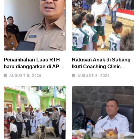
Penambahan Luas RTH
Ratusan Anak di Subang
baru dianggarkan di APBD
Ikuti Coaching Clinic
2027, Walikota tidak
Bersama Legenda Persib
AUGUST 8, 2026
AUGUST 8, 2026
melanggar RPJMD?
Tantan dan Atep