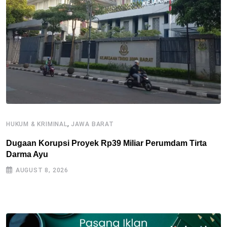
,
HUKUM & KRIMINAL
JAWA BARAT
B
Dugaan Korupsi Proyek Rp39 Miliar Perumdam Tirta
P
Darma Ayu
2
AUGUST 8, 2026