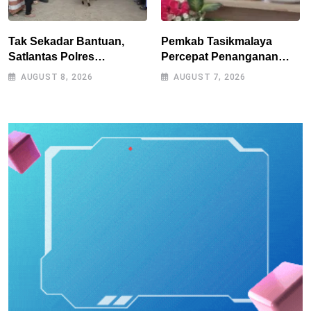
Tak Sekadar Bantuan,
Pemkab Tasikmalaya
Satlantas Polres
Percepat Penanganan
Tasikmalaya Dorong
Kekeringan, Sumur Bor
AUGUST 8, 2026
AUGUST 7, 2026
Kemandirian Pangan di
Tiap Kecamatan Jadi
Puspahiang
Prioritas