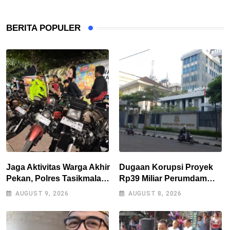
BERITA POPULER
Jaga Aktivitas Warga Akhir
Dugaan Korupsi Proyek
Pekan, Polres Tasikmalaya
Rp39 Miliar Perumdam
Gencarkan Patroli Blue
Tirta Darma Ayu Disorot,
AUGUST 9, 2026
AUGUST 8, 2026
Light
AMPERA Minta Kejati
Jabar Supervisi