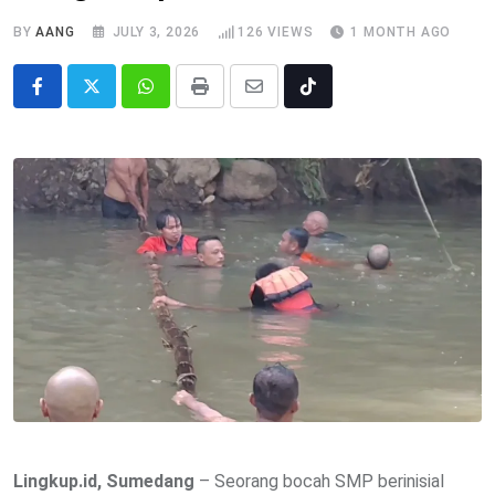
BY
AANG
JULY 3, 2026
126
VIEWS
1 MONTH AGO
Whatsapp
Print
Share
Tiktok
via
Email
Lingkup.id, Sumedang
– Seorang bocah SMP berinisial