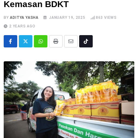
Kemasan BDKT
BY
ADITYA YASHA
JANUARY 19, 2025
863
VIEWS
2 YEARS AGO
Whatsapp
Print
Share
Tiktok
via
Email