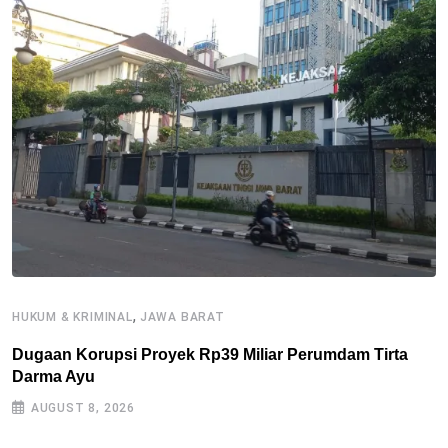
,
HUKUM & KRIMINAL
JAWA BARAT
B
Dugaan Korupsi Proyek Rp39 Miliar Perumdam Tirta
P
Darma Ayu
2
AUGUST 8, 2026