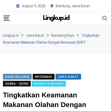
Skip
August 9, 2026
Bandung, Jawa Barat
to
content
Lingkup.id
Jawa Barat
Bandung Raya
Tingkatkan
Keamanan Makanan Olahan Dengan Kemasan BDKT
BANDUNG RAYA
INFORMASI
JAWA BARAT
SERBA - SERBI
WISATA & KULINER
Tingkatkan Keamanan
Makanan Olahan Dengan