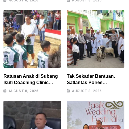
AUGUST 8, 2026
AUGUST 8, 2026
AMPERA Minta Kejati
melanggar RPJMD?
Jabar Supervisi
Ratusan Anak di Subang
Tak Sekadar Bantuan,
Ikuti Coaching Clinic
Satlantas Polres
Bersama Legenda Persib
Tasikmalaya Dorong
AUGUST 8, 2026
AUGUST 8, 2026
Tantan dan Atep
Kemandirian Pangan di
Puspahiang