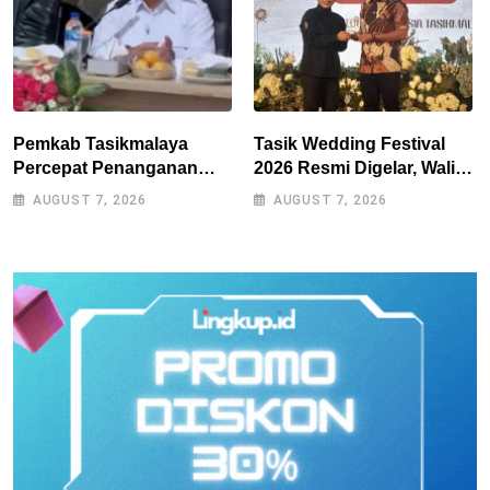
Pemkab Tasikmalaya
Tasik Wedding Festival
Percepat Penanganan
2026 Resmi Digelar, Wali
Kekeringan, Sumur Bor
Kota Optimistis
AUGUST 7, 2026
AUGUST 7, 2026
Tiap Kecamatan Jadi
Perputaran Ekonomi
Prioritas
Lampaui Rp15 Miliar