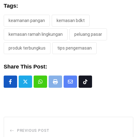
Tags:
keamanan pangan
kemasan bdkt
kemasan ramah lingkungan
peluang pasar
produk terbungkus
tips pengemasan
Share This Post:
Whatsapp
Print
Share
Tiktok
via
Email
PREVIOUS POST