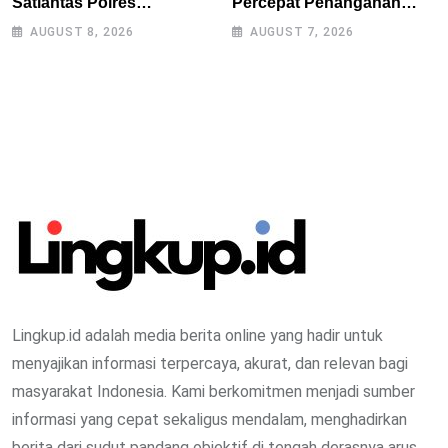
Satlantas Polres
Percepat Penanganan
Tasikmalaya Dorong
Kekeringan, Sumur Bor
AUGUST 8, 2026
AUGUST 7, 2026
Kemandirian Pangan di
Tiap Kecamatan Jadi
Puspahiang
Prioritas
Lingkup.id adalah media berita online yang hadir untuk
menyajikan informasi terpercaya, akurat, dan relevan bagi
masyarakat Indonesia. Kami berkomitmen menjadi sumber
informasi yang cepat sekaligus mendalam, menghadirkan
berita dari sudut pandang objektif di tengah derasnya arus