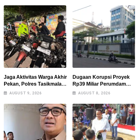
Jaga Aktivitas Warga Akhir
Dugaan Korupsi Proyek
Pekan, Polres Tasikmalaya
Rp39 Miliar Perumdam
Gencarkan Patroli Blue
Tirta Darma Ayu Disorot,
AUGUST 9, 2026
AUGUST 8, 2026
Light
AMPERA Minta Kejati
Jabar Supervisi