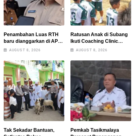
Penambahan Luas RTH
Ratusan Anak di Subang
baru dianggarkan di APBD
Ikuti Coaching Clinic
2027, Walikota tidak
Bersama Legenda Persib
AUGUST 8, 2026
AUGUST 8, 2026
melanggar RPJMD?
Tantan dan Atep
Tak Sekadar Bantuan,
Pemkab Tasikmalaya