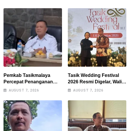
Pemkab Tasikmalaya
Tasik Wedding Festival
Percepat Penanganan
2026 Resmi Digelar, Wali
Kekeringan, Sumur Bor
Kota Optimistis
AUGUST 7, 2026
AUGUST 7, 2026
Tiap Kecamatan Jadi
Perputaran Ekonomi
Prioritas
Lampaui Rp15 Miliar