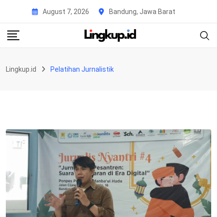
Skip
August 7, 2026
Bandung, Jawa Barat
to
content
Lingkup.id
Pelatihan Jurnalistik