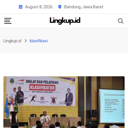
Skip
August 8, 2026
Bandung, Jawa Barat
to
content
Lingkup.id
klasifikasi