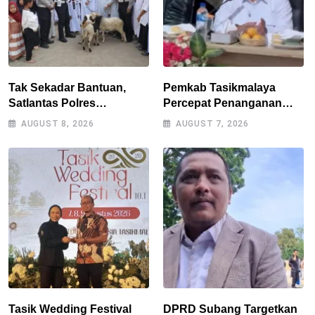
Tak Sekadar Bantuan,
Pemkab Tasikmalaya
Satlantas Polres
Percepat Penanganan
Tasikmalaya Dorong
Kekeringan, Sumur Bor
AUGUST 8, 2026
AUGUST 7, 2026
Kemandirian Pangan di
Tiap Kecamatan Jadi
Puspahiang
Prioritas
Tasik Wedding Festival
DPRD Subang Targetkan