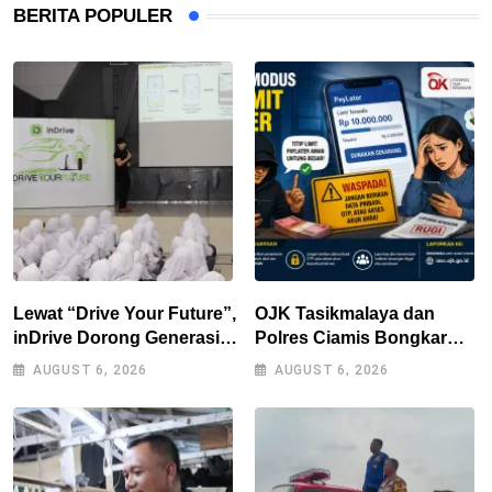
BERITA POPULER
Lewat “Drive Your Future”,
OJK Tasikmalaya dan
inDrive Dorong Generasi
Polres Ciamis Bongkar
Muda Bandung Jadi
Modus Penipuan Titip
AUGUST 6, 2026
AUGUST 6, 2026
Pengguna Jalan yang
Limit Paylater, Kerugian
Lebih Bertanggung Jawab
Korban Tembus Rp500
Juta