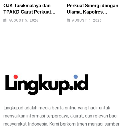
OJK Tasikmalaya dan
Perkuat Sinergi dengan
TPAKD Garut Perkuat
Ulama, Kapolres
UMKM melalui Program
Tasikmalaya Safari
AUGUST 5, 2026
AUGUST 4, 2026
Desa EKI di Tepas
Silaturahmi ke Ponpes
Papandayan
Sukamanah dan Cipasung
Lingkup.id adalah media berita online yang hadir untuk
menyajikan informasi terpercaya, akurat, dan relevan bagi
masyarakat Indonesia. Kami berkomitmen menjadi sumber