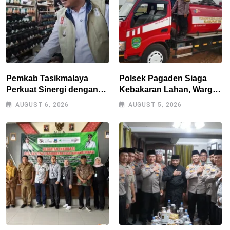
Pemkab Tasikmalaya
Polsek Pagaden Siaga
Perkuat Sinergi dengan
Kebakaran Lahan, Warga
Industri Lokal, Wabup
Diimbau Tak Bakar
AUGUST 6, 2026
AUGUST 5, 2026
Tinjau Pabrik Sepatu
Sampah Sembarangan
Zeintin