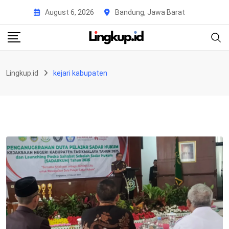
Skip
August 6, 2026
Bandung, Jawa Barat
to
content
Lingkup.id
kejari kabupaten