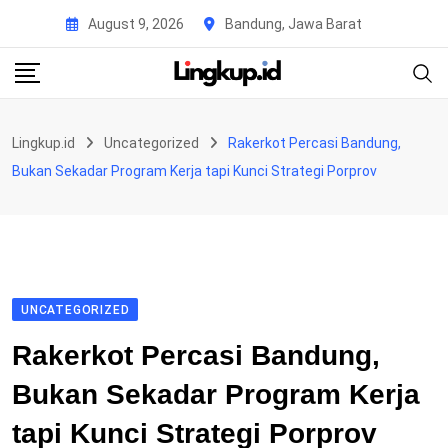
Skip
August 9, 2026
Bandung, Jawa Barat
to
content
Lingkup.id
Uncategorized
Rakerkot Percasi Bandung,
Bukan Sekadar Program Kerja tapi Kunci Strategi Porprov
UNCATEGORIZED
Rakerkot Percasi Bandung,
Bukan Sekadar Program Kerja
tapi Kunci Strategi Porprov