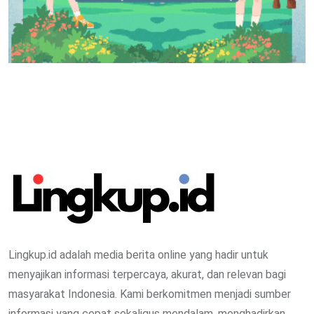
Lingkup.id adalah media berita online yang hadir untuk
menyajikan informasi terpercaya, akurat, dan relevan bagi
masyarakat Indonesia. Kami berkomitmen menjadi sumber
informasi yang cepat sekaligus mendalam, menghadirkan