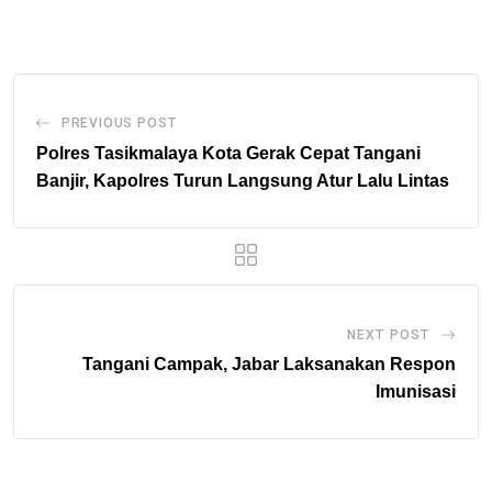
Email
PREVIOUS POST
Polres Tasikmalaya Kota Gerak Cepat Tangani
Banjir, Kapolres Turun Langsung Atur Lalu Lintas
NEXT POST
Tangani Campak, Jabar Laksanakan Respon
Imunisasi