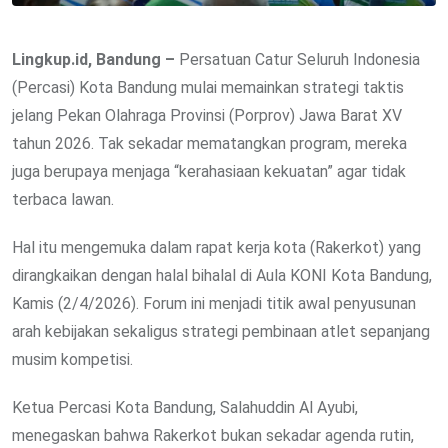
Lingkup.id, Bandung –
Persatuan Catur Seluruh Indonesia
(Percasi) Kota Bandung mulai memainkan strategi taktis
jelang Pekan Olahraga Provinsi (Porprov) Jawa Barat XV
tahun 2026. Tak sekadar mematangkan program, mereka
juga berupaya menjaga “kerahasiaan kekuatan” agar tidak
terbaca lawan.
Hal itu mengemuka dalam rapat kerja kota (Rakerkot) yang
dirangkaikan dengan halal bihalal di Aula KONI Kota Bandung,
Kamis (2/4/2026). Forum ini menjadi titik awal penyusunan
arah kebijakan sekaligus strategi pembinaan atlet sepanjang
musim kompetisi.
Ketua Percasi Kota Bandung, Salahuddin Al Ayubi,
menegaskan bahwa Rakerkot bukan sekadar agenda rutin,