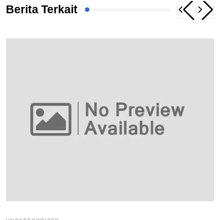
Berita Terkait