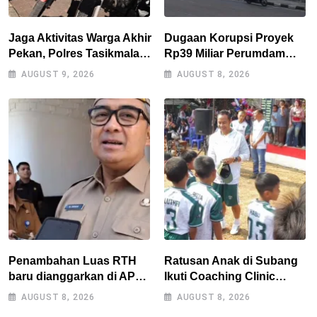
Jaga Aktivitas Warga Akhir
Dugaan Korupsi Proyek
Pekan, Polres Tasikmalaya
Rp39 Miliar Perumdam
Gencarkan Patroli Blue
Tirta Darma Ayu Disorot,
AUGUST 9, 2026
AUGUST 8, 2026
Light
AMPERA Minta Kejati
Jabar Supervisi
Penambahan Luas RTH
Ratusan Anak di Subang
baru dianggarkan di APBD
Ikuti Coaching Clinic
2027, Walikota tidak
Bersama Legenda Persib
AUGUST 8, 2026
AUGUST 8, 2026
melanggar RPJMD?
Tantan dan Atep