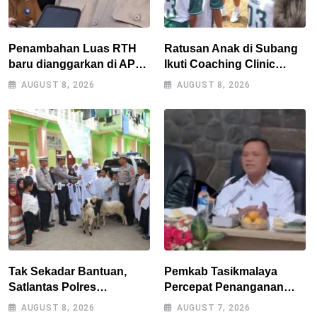
Penambahan Luas RTH
Ratusan Anak di Subang
baru dianggarkan di APBD
Ikuti Coaching Clinic
2027, Walikota tidak
Bersama Legenda Persib
AUGUST 8, 2026
AUGUST 8, 2026
melanggar RPJMD?
Tantan dan Atep
Tak Sekadar Bantuan,
Pemkab Tasikmalaya
Satlantas Polres
Percepat Penanganan
Tasikmalaya Dorong
Kekeringan, Sumur Bor
AUGUST 8, 2026
AUGUST 7, 2026