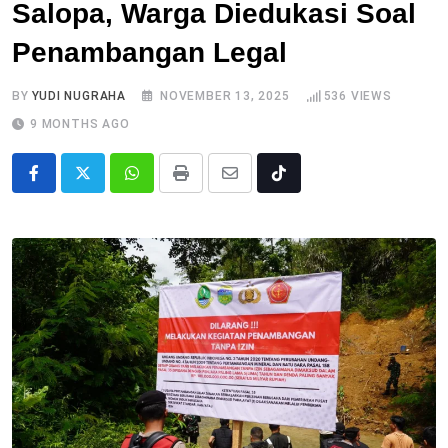
Salopa, Warga Diedukasi Soal
Penambangan Legal
BY
YUDI NUGRAHA
NOVEMBER 13, 2025
536
VIEWS
9 MONTHS AGO
Whatsapp
Print
Share
Tiktok
via
Email