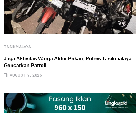
TASIKMALAYA
T
Jaga Aktivitas Warga Akhir Pekan, Polres Tasikmalaya
T
Gencarkan Patroli
D
AUGUST 9, 2026