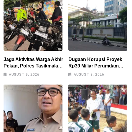
Jaga Aktivitas Warga Akhir
Dugaan Korupsi Proyek
Pekan, Polres Tasikmalaya
Rp39 Miliar Perumdam
Gencarkan Patroli Blue
Tirta Darma Ayu Disorot,
AUGUST 9, 2026
AUGUST 8, 2026
Light
AMPERA Minta Kejati
Jabar Supervisi