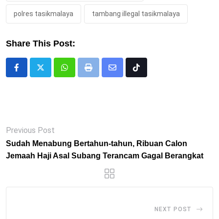
polres tasikmalaya
tambang illegal tasikmalaya
Share This Post:
Whatsapp
Print
Share
Tiktok
via
Email
Previous Post
Sudah Menabung Bertahun-tahun, Ribuan Calon
Jemaah Haji Asal Subang Terancam Gagal Berangkat
NEXT POST