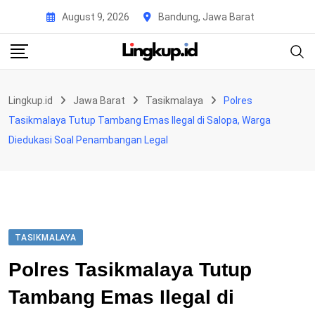
Skip
August 9, 2026
Bandung, Jawa Barat
to
content
Lingkup.id
Jawa Barat
Tasikmalaya
Polres
Tasikmalaya Tutup Tambang Emas Ilegal di Salopa, Warga
Diedukasi Soal Penambangan Legal
TASIKMALAYA
Polres Tasikmalaya Tutup
Tambang Emas Ilegal di