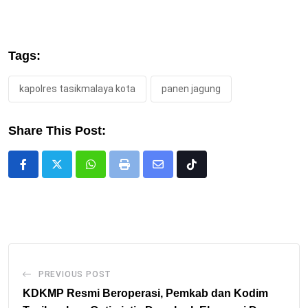
Tags:
kapolres tasikmalaya kota
panen jagung
Share This Post:
Whatsapp
Print
Share
Tiktok
via
Email
PREVIOUS POST
KDKMP Resmi Beroperasi, Pemkab dan Kodim