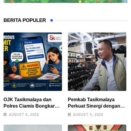
BERITA POPULER
OJK Tasikmalaya dan
Pemkab Tasikmalaya
Polres Ciamis Bongkar
Perkuat Sinergi dengan
Modus Penipuan Titip
Industri Lokal, Wabup
AUGUST 6, 2026
AUGUST 6, 2026
Limit Paylater, Kerugian
Tinjau Pabrik Sepatu
Korban Tembus Rp500
Zeintin