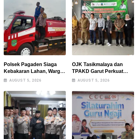
Juta
Polsek Pagaden Siaga
OJK Tasikmalaya dan
Kebakaran Lahan, Warga
TPAKD Garut Perkuat
Diimbau Tak Bakar
UMKM melalui Program
AUGUST 5, 2026
AUGUST 5, 2026
Sampah Sembarangan
Desa EKI di Tepas
Papandayan