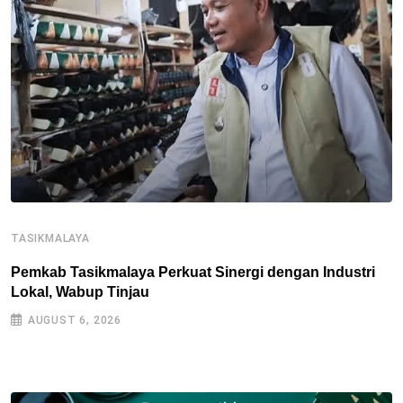
TASIKMALAYA
T
Pemkab Tasikmalaya Perkuat Sinergi dengan Industri
Lokal, Wabup Tinjau
P
S
AUGUST 6, 2026