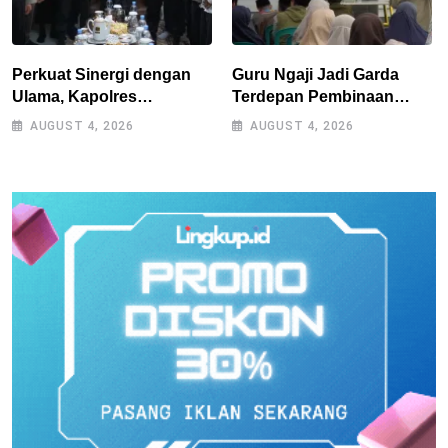
Perkuat Sinergi dengan
Guru Ngaji Jadi Garda
Ulama, Kapolres
Terdepan Pembinaan
Tasikmalaya Safari
Umat, As-Syifa Perkuat
AUGUST 4, 2026
AUGUST 4, 2026
Silaturahmi ke Ponpes
Sinergi
Sukamanah dan Cipasung