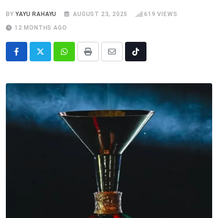
BY
YAYU RAHAYU
AUGUST 23, 2025
619
VIEWS
12 MONTHS AGO
Whatsapp
Print
Share
Tiktok
via
Email