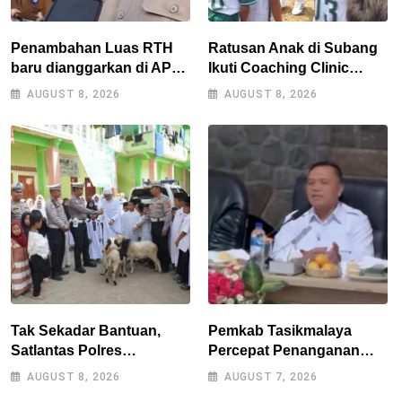
Penambahan Luas RTH
Ratusan Anak di Subang
baru dianggarkan di APBD
Ikuti Coaching Clinic
2027, Walikota tidak
Bersama Legenda Persib
AUGUST 8, 2026
AUGUST 8, 2026
melanggar RPJMD?
Tantan dan Atep
Tak Sekadar Bantuan,
Pemkab Tasikmalaya
Satlantas Polres
Percepat Penanganan
Tasikmalaya Dorong
Kekeringan, Sumur Bor
AUGUST 8, 2026
AUGUST 7, 2026
Kemandirian Pangan di
Tiap Kecamatan Jadi