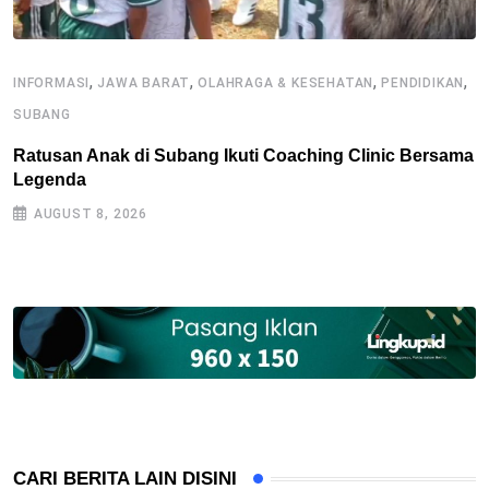
,
,
,
,
INFORMASI
JAWA BARAT
OLAHRAGA & KESEHATAN
PENDIDIKAN
O
SUBANG
K
O
Ratusan Anak di Subang Ikuti Coaching Clinic Bersama
Legenda
AUGUST 8, 2026
CARI BERITA LAIN DISINI