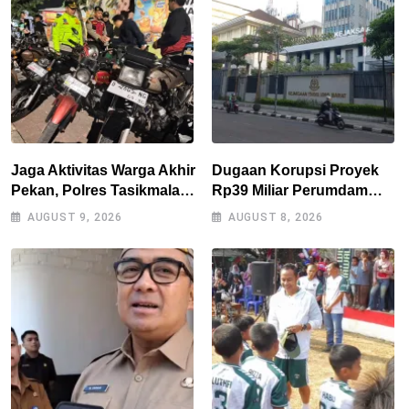
Jaga Aktivitas Warga Akhir
Dugaan Korupsi Proyek
Pekan, Polres Tasikmalaya
Rp39 Miliar Perumdam
Gencarkan Patroli Blue
Tirta Darma Ayu Disorot,
AUGUST 9, 2026
AUGUST 8, 2026
Light
AMPERA Minta Kejati
Jabar Supervisi