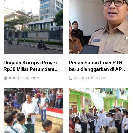
Dugaan Korupsi Proyek
Penambahan Luas RTH
Rp39 Miliar Perumdam
baru dianggarkan di APBD
Tirta Darma Ayu Disorot,
2027, Walikota tidak
AUGUST 8, 2026
AUGUST 8, 2026
AMPERA Minta Kejati
melanggar RPJMD?
Jabar Supervisi