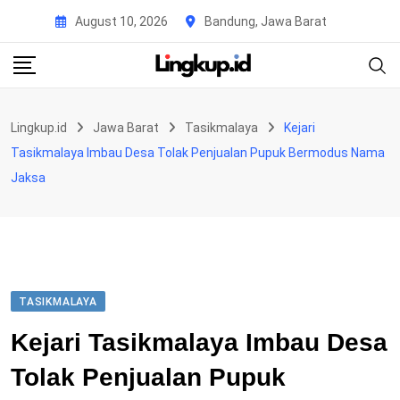
Skip
August 10, 2026
Bandung, Jawa Barat
to
content
Lingkup.id
Jawa Barat
Tasikmalaya
Kejari
Tasikmalaya Imbau Desa Tolak Penjualan Pupuk Bermodus Nama
Jaksa
TASIKMALAYA
Kejari Tasikmalaya Imbau Desa
Tolak Penjualan Pupuk