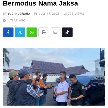
Bermodus Nama Jaksa
BY
YUDI NUGRAHA
JULY 17, 2025
775
VIEWS
1 YEAR AGO
Whatsapp
Print
Share
Tiktok
via
Email