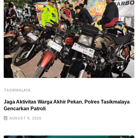
TASIKMALAYA
T
Jaga Aktivitas Warga Akhir Pekan, Polres Tasikmalaya
T
Gencarkan Patroli
D
AUGUST 9, 2026