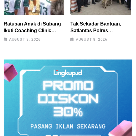
Ratusan Anak di Subang
Tak Sekadar Bantuan,
Ikuti Coaching Clinic
Satlantas Polres
Bersama Legenda Persib
Tasikmalaya Dorong
AUGUST 8, 2026
AUGUST 8, 2026
Tantan dan Atep
Kemandirian Pangan di
Puspahiang