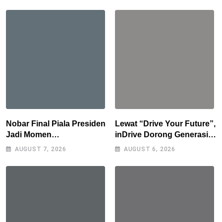
Nobar Final Piala Presiden
Lewat “Drive Your Future”,
Jadi Momen
inDrive Dorong Generasi
Kebersamaan, Polres
Muda Bandung Jadi
AUGUST 7, 2026
AUGUST 6, 2026
Tasikmalaya Rangkul
Pengguna Jalan yang
Bobotoh dan Berbagai
Lebih Bertanggung Jawab
Elemen Masyarakat