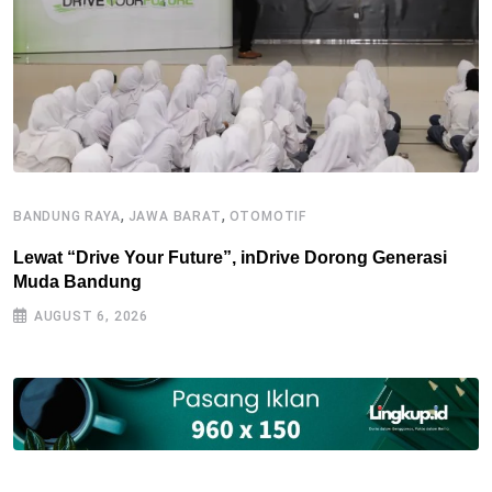
,
,
BANDUNG RAYA
JAWA BARAT
OTOMOTIF
J
Lewat “Drive Your Future”, inDrive Dorong Generasi
O
Muda Bandung
P
AUGUST 6, 2026