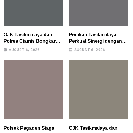
OJK Tasikmalaya dan
Pemkab Tasikmalaya
Polres Ciamis Bongkar
Perkuat Sinergi dengan
Modus Penipuan Titip
Industri Lokal, Wabup
AUGUST 6, 2026
AUGUST 6, 2026
Limit Paylater, Kerugian
Tinjau Pabrik Sepatu
Korban Tembus Rp500
Zeintin
Juta
Polsek Pagaden Siaga
OJK Tasikmalaya dan