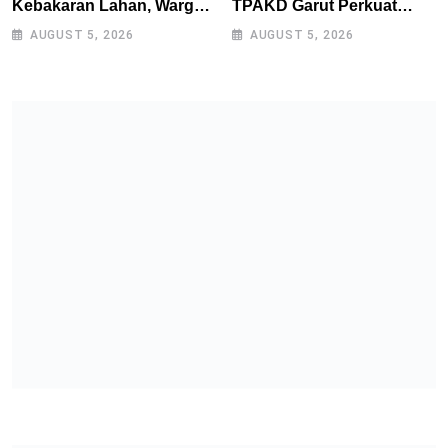
Kebakaran Lahan, Warga
TPAKD Garut Perkuat
Diimbau Tak Bakar
UMKM melalui Program
AUGUST 5, 2026
AUGUST 5, 2026
Sampah Sembarangan
Desa EKI di Tepas
Papandayan