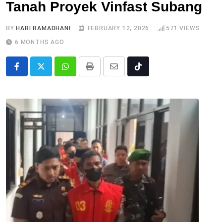
Tanah Proyek Vinfast Subang
BY
HARI RAMADHANI
FEBRUARY 12, 2026
571
VIEWS
6 MONTHS AGO
Whatsapp
Print
Share
Tiktok
via
Email