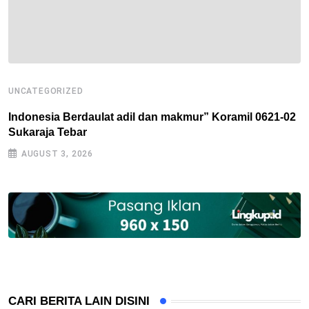
UNCATEGORIZED
U
Indonesia Berdaulat adil dan makmur” Koramil 0621-02
R
Sukaraja Tebar
B
AUGUST 3, 2026
CARI BERITA LAIN DISINI