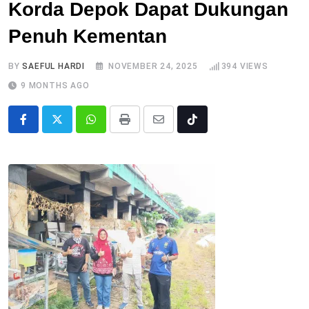
Korda Depok Dapat Dukungan
Penuh Kementan
BY
SAEFUL HARDI
NOVEMBER 24, 2025
394
VIEWS
9 MONTHS AGO
Whatsapp
Print
Share
Tiktok
via
Email