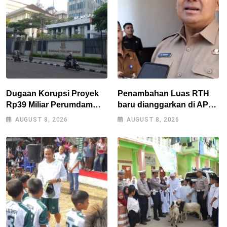
Dugaan Korupsi Proyek
Penambahan Luas RTH
Rp39 Miliar Perumdam
baru dianggarkan di APBD
Tirta Darma Ayu Disorot,
2027, Walikota tidak
AUGUST 8, 2026
AUGUST 8, 2026
AMPERA Minta Kejati
melanggar RPJMD?
Jabar Supervisi