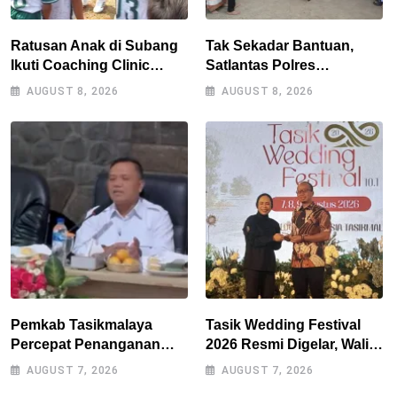
Ratusan Anak di Subang
Tak Sekadar Bantuan,
Ikuti Coaching Clinic
Satlantas Polres
Bersama Legenda Persib
Tasikmalaya Dorong
AUGUST 8, 2026
AUGUST 8, 2026
Tantan dan Atep
Kemandirian Pangan di
Puspahiang
Pemkab Tasikmalaya
Tasik Wedding Festival
Percepat Penanganan
2026 Resmi Digelar, Wali
Kekeringan, Sumur Bor
Kota Optimistis
AUGUST 7, 2026
AUGUST 7, 2026
Tiap Kecamatan Jadi
Perputaran Ekonomi