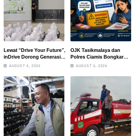
Lewat “Drive Your Future”,
OJK Tasikmalaya dan
inDrive Dorong Generasi
Polres Ciamis Bongkar
Muda Bandung Jadi
Modus Penipuan Titip
AUGUST 6, 2026
AUGUST 6, 2026
Pengguna Jalan yang
Limit Paylater, Kerugian
Lebih Bertanggung Jawab
Korban Tembus Rp500
Juta