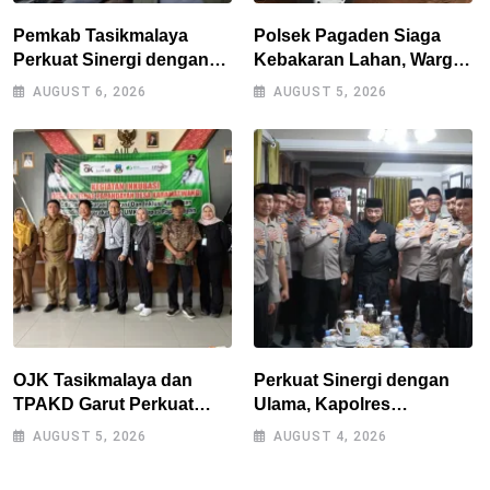
Pemkab Tasikmalaya
Polsek Pagaden Siaga
Perkuat Sinergi dengan
Kebakaran Lahan, Warga
Industri Lokal, Wabup
Diimbau Tak Bakar
AUGUST 6, 2026
AUGUST 5, 2026
Tinjau Pabrik Sepatu
Sampah Sembarangan
Zeintin
OJK Tasikmalaya dan
Perkuat Sinergi dengan
TPAKD Garut Perkuat
Ulama, Kapolres
UMKM melalui Program
Tasikmalaya Safari
AUGUST 5, 2026
AUGUST 4, 2026
Desa EKI di Tepas
Silaturahmi ke Ponpes
Papandayan
Sukamanah dan Cipasung