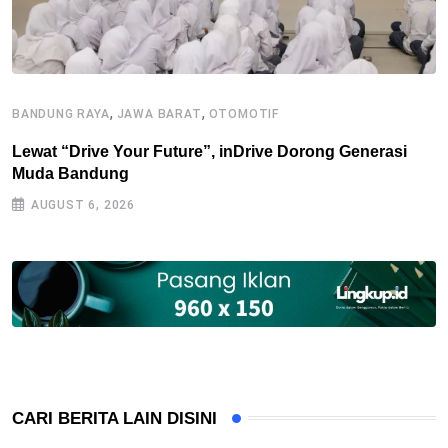
,
,
BANDUNG RAYA
JAWA BARAT
OTOMOTIF
J
Lewat “Drive Your Future”, inDrive Dorong Generasi
O
Muda Bandung
P
AUGUST 6, 2026
CARI BERITA LAIN DISINI