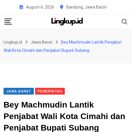
Skip
August 6, 2026
Bandung, Jawa Barat
to
content
Lingkup.id
Jawa Barat
Bey Machmudin Lantik Penjabat
Wali Kota Cimahi dan Penjabat Bupati Subang
JAWA BARAT
PEMERINTAH
Bey Machmudin Lantik
Penjabat Wali Kota Cimahi dan
Penjabat Bupati Subang