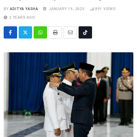
BY
ADITYA YASHA
JANUARY 19, 2025
891
VIEWS
2 YEARS AGO
Whatsapp
Print
Share
Tiktok
via
Email