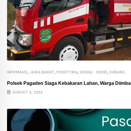
,
,
,
,
INFORMASI
JAWA BARAT
PERISTIWA
SERBA - SERBI
SUBANG
Polsek Pagaden Siaga Kebakaran Lahan, Warga Diimba
AUGUST 5, 2026