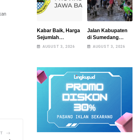
kan
Kabar Baik, Harga
Jalan Kabupaten
Sejumlah
di Sumedang
Kebutuhan Pokok
Diperbaiki Secara
AUGUST 3, 2026
AUGUST 3, 2026
Turun, Jabar Alami
Swadaya Setelah
Deflasi 0,05 Persen
Belasan Tahun
Terabaikan
ST