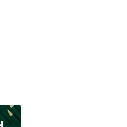
JAWA BARAT
OJK Tasikmalaya dan TPAKD Garut Perkuat UMK
AUGUST 5, 2026