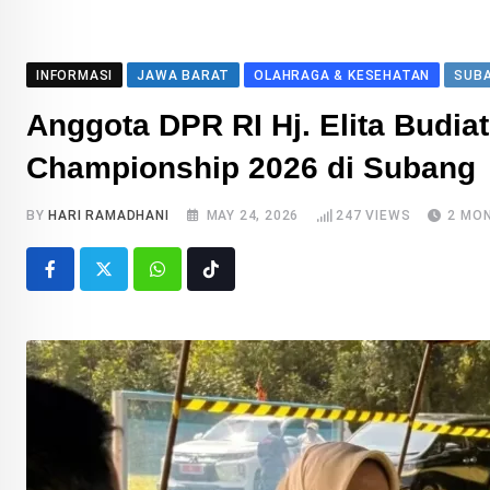
INFORMASI
JAWA BARAT
OLAHRAGA & KESEHATAN
SUB
Anggota DPR RI Hj. Elita Budia
Championship 2026 di Subang
BY
HARI RAMADHANI
MAY 24, 2026
247
VIEWS
2 MO
Whatsapp
Tiktok