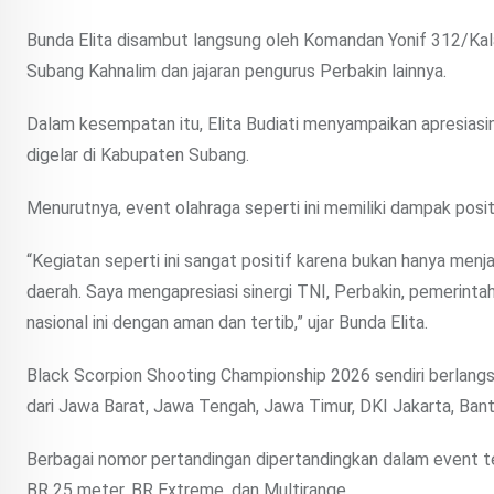
Bunda Elita disambut langsung oleh Komandan Yonif 312/Ka
Subang Kahnalim dan jajaran pengurus Perbakin lainnya.
Dalam kesempatan itu, Elita Budiati menyampaikan apresias
digelar di Kabupaten Subang.
Menurutnya, event olahraga seperti ini memiliki dampak pos
“Kegiatan seperti ini sangat positif karena bukan hanya menja
daerah. Saya mengapresiasi sinergi TNI, Perbakin, pemerinta
nasional ini dengan aman dan tertib,” ujar Bunda Elita.
Black Scorpion Shooting Championship 2026 sendiri berlangsun
dari Jawa Barat, Jawa Tengah, Jawa Timur, DKI Jakarta, Bant
Berbagai nomor pertandingan dipertandingkan dalam event t
BR 25 meter, BR Extreme, dan Multirange.