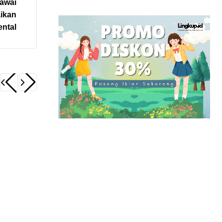
gawai
ikan
ental