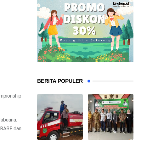
BERITA POPULER
ampionship
rabuana.
WRABF dan