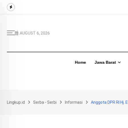
Skip
to
content
AUGUST 6, 2026
Home
Jawa Barat
Lingkup.id
Serba - Serbi
Informasi
Anggota DPR RI Hj. E