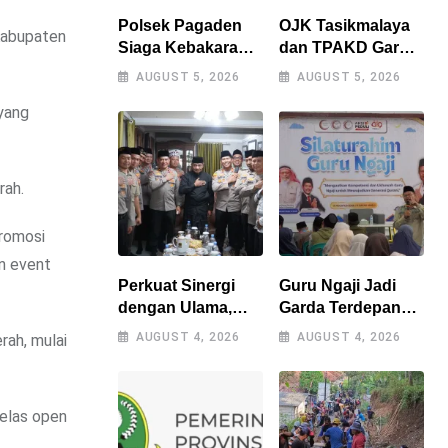
Polsek Pagaden
OJK Tasikmalaya
Kabupaten
Siaga Kebakaran
dan TPAKD Garut
Lahan, Warga
Perkuat UMKM
AUGUST 5, 2026
AUGUST 5, 2026
Diimbau Tak Bakar
melalui Program
yang
Sampah
Desa EKI di Tepas
Sembarangan
Papandayan
rah.
promosi
an event
Perkuat Sinergi
Guru Ngaji Jadi
dengan Ulama,
Garda Terdepan
Kapolres
Pembinaan Umat,
AUGUST 4, 2026
AUGUST 4, 2026
rah, mulai
Tasikmalaya Safari
As-Syifa Perkuat
Silaturahmi ke
Sinergi
Ponpes
kelas open
Sukamanah dan
Cipasung