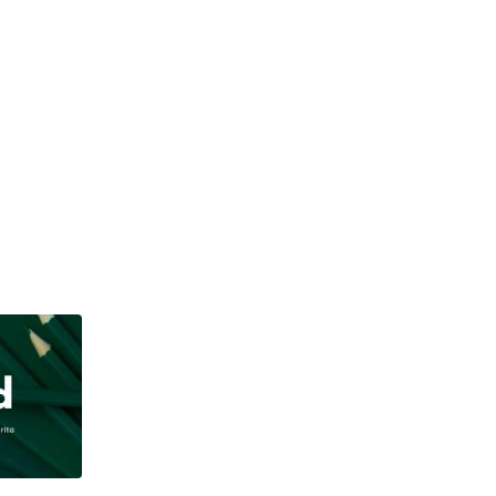
JAWA BARAT
OJK Tasikmalaya dan Polres Ciamis Bongkar Mod
AUGUST 6, 2026