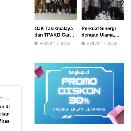
OJK Tasikmalaya
Perkuat Sinergi
dan TPAKD Garut
dengan Ulama,
Perkuat UMKM
Kapolres
AUGUST 5, 2026
AUGUST 4, 2026
melalui Program
Tasikmalaya Safari
Desa EKI di Tepas
Silaturahmi ke
Papandayan
Ponpes
Sukamanah dan
Cipasung
ST
an di
Tekan
iras