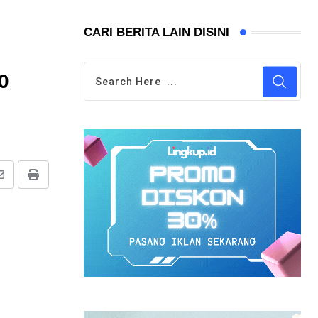
CARI BERITA LAIN DISINI
0
Share
Print
via
Email