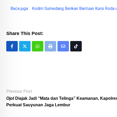
Baca juga :
Kodim Sumedang Berikan Bantuan Kursi Roda 
Share This Post:
Whatsapp
Print
Share
Tiktok
via
Email
Previous Post
Ojol Diajak Jadi “Mata dan Telinga” Keamanan, Kapolre
Perkuat Sauyunan Jaga Lembur