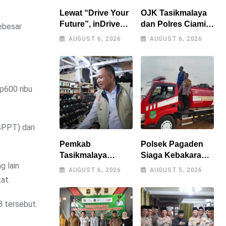
Lewat “Drive Your
OJK Tasikmalaya
Future”, inDrive
dan Polres Ciamis
ebesar
Dorong Generasi
Bongkar Modus
AUGUST 6, 2026
AUGUST 6, 2026
Muda Bandung
Penipuan Titip
Jadi Pengguna
Limit Paylater,
Jalan yang Lebih
Kerugian Korban
Bertanggung
Tembus Rp500
Rp600 ribu
Jawab
Juta
SPPT) dari
Pemkab
Polsek Pagaden
Tasikmalaya
Siaga Kebakaran
g lain
Perkuat Sinergi
Lahan, Warga
AUGUST 6, 2026
AUGUST 5, 2026
dengan Industri
Diimbau Tak Bakar
at.
Lokal, Wabup
Sampah
Tinjau Pabrik
Sembarangan
B tersebut.
Sepatu Zeintin