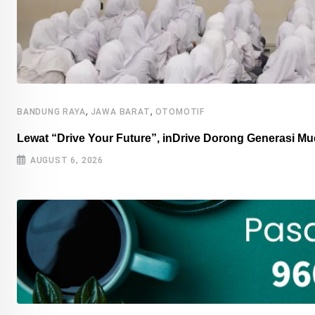
,
,
BANDUNG RAYA
JAWA BARAT
OTOMOTIF
Lewat “Drive Your Future”, inDrive Dorong Generasi 
AUGUST 6, 2026