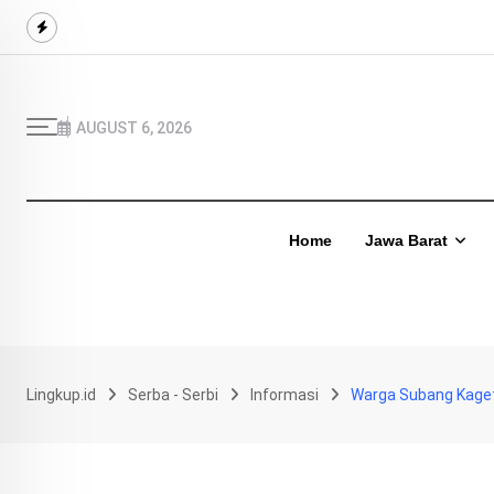
Skip
to
content
AUGUST 6, 2026
Home
Jawa Barat
Lingkup.id
Serba - Serbi
Informasi
Warga Subang Kaget