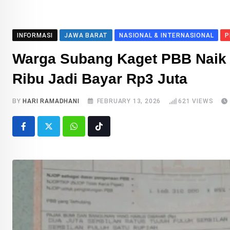
INFORMASI
JAWA BARAT
NASIONAL & INTERNASIONAL
P
Warga Subang Kaget PBB Naik 
Ribu Jadi Bayar Rp3 Juta
BY
HARI RAMADHANI
FEBRUARY 13, 2026
621
VIEWS
Whatsapp
Tiktok