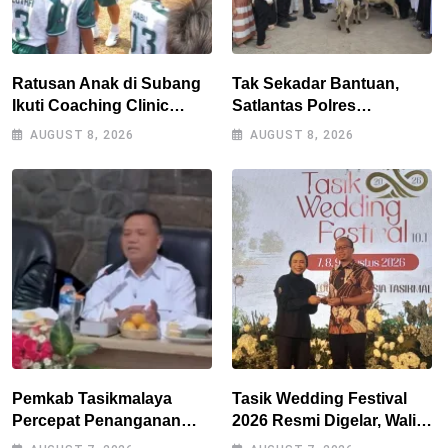
Ratusan Anak di Subang
Tak Sekadar Bantuan,
Ikuti Coaching Clinic
Satlantas Polres
Bersama Legenda Persib
Tasikmalaya Dorong
AUGUST 8, 2026
AUGUST 8, 2026
Tantan dan Atep
Kemandirian Pangan di
Puspahiang
Pemkab Tasikmalaya
Tasik Wedding Festival
Percepat Penanganan
2026 Resmi Digelar, Wali
Kekeringan, Sumur Bor
Kota Optimistis