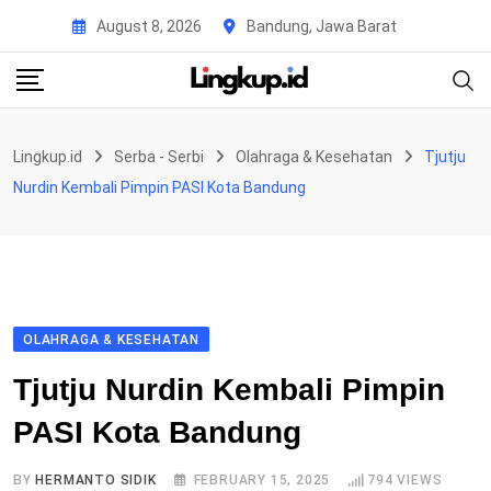
Skip
August 8, 2026
Bandung, Jawa Barat
to
content
Lingkup.id
Serba - Serbi
Olahraga & Kesehatan
Tjutju
Nurdin Kembali Pimpin PASI Kota Bandung
OLAHRAGA & KESEHATAN
Tjutju Nurdin Kembali Pimpin
PASI Kota Bandung
BY
HERMANTO SIDIK
FEBRUARY 15, 2025
794
VIEWS