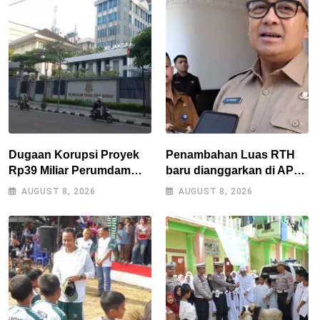
Dugaan Korupsi Proyek
Penambahan Luas RTH
Rp39 Miliar Perumdam
baru dianggarkan di APBD
Tirta Darma Ayu Disorot,
2027, Walikota tidak
AUGUST 8, 2026
AUGUST 8, 2026
AMPERA Minta Kejati
melanggar RPJMD?
Jabar Supervisi