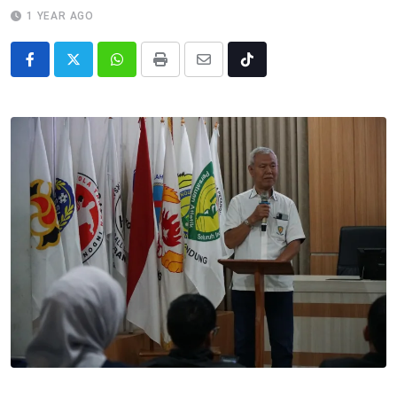
1 YEAR AGO
Whatsapp
Print
Share
Tiktok
via
Email