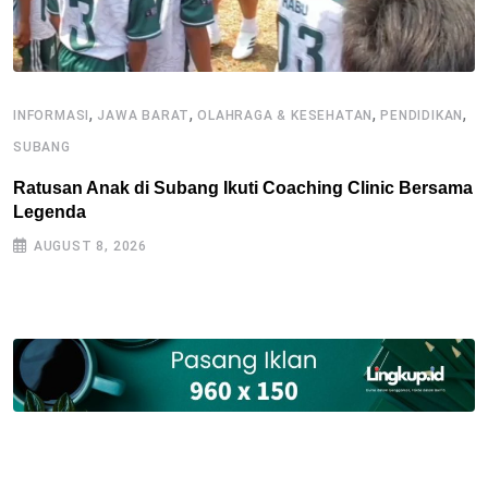
,
,
,
,
INFORMASI
JAWA BARAT
OLAHRAGA & KESEHATAN
PENDIDIKAN
O
SUBANG
K
O
Ratusan Anak di Subang Ikuti Coaching Clinic Bersama
Legenda
AUGUST 8, 2026