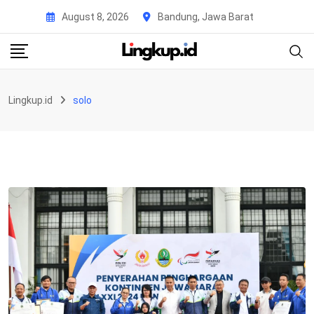
Skip
August 8, 2026
Bandung, Jawa Barat
to
content
Lingkup.id
solo