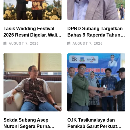
Tasik Wedding Festival
DPRD Subang Targetkan
2026 Resmi Digelar, Wali
Bahas 9 Raperda Tahun
Kota Optimistis
Ini, Naskah Akademik Jadi
AUGUST 7, 2026
AUGUST 7, 2026
Perputaran Ekonomi
Kendala Utama
Lampaui Rp15 Miliar
Sekda Subang Asep
OJK Tasikmalaya dan
Nuroni Segera Purna
Pemkab Garut Perkuat