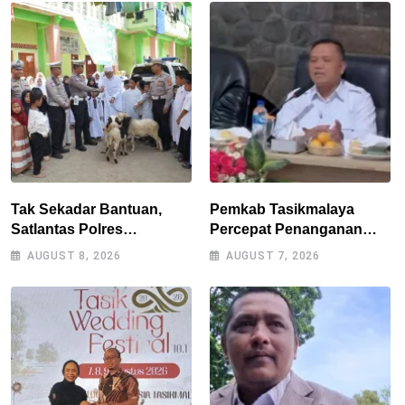
Tak Sekadar Bantuan,
Pemkab Tasikmalaya
Satlantas Polres
Percepat Penanganan
Tasikmalaya Dorong
Kekeringan, Sumur Bor
AUGUST 8, 2026
AUGUST 7, 2026
Kemandirian Pangan di
Tiap Kecamatan Jadi
Puspahiang
Prioritas