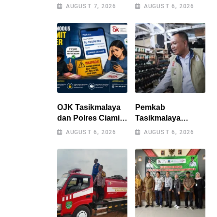
Momen
Dorong Generasi
AUGUST 7, 2026
AUGUST 6, 2026
Kebersamaan,
Muda Bandung
Polres
Jadi Pengguna
Tasikmalaya
Jalan yang Lebih
Rangkul Bobotoh
Bertanggung
dan Berbagai
Jawab
Elemen
Masyarakat
OJK Tasikmalaya
Pemkab
dan Polres Ciamis
Tasikmalaya
Bongkar Modus
Perkuat Sinergi
AUGUST 6, 2026
AUGUST 6, 2026
Penipuan Titip
dengan Industri
Limit Paylater,
Lokal, Wabup
Kerugian Korban
Tinjau Pabrik
Tembus Rp500
Sepatu Zeintin
Juta