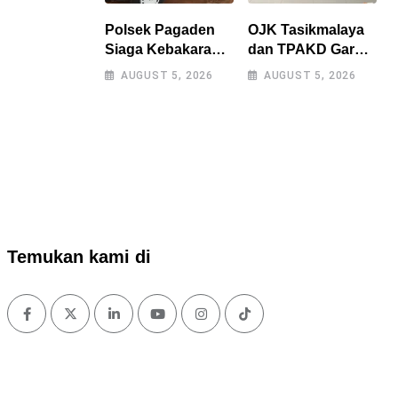
Polsek Pagaden
OJK Tasikmalaya
Siaga Kebakaran
dan TPAKD Garut
Lahan, Warga
Perkuat UMKM
AUGUST 5, 2026
AUGUST 5, 2026
Diimbau Tak Bakar
melalui Program
Sampah
Desa EKI di Tepas
Sembarangan
Papandayan
Temukan kami di