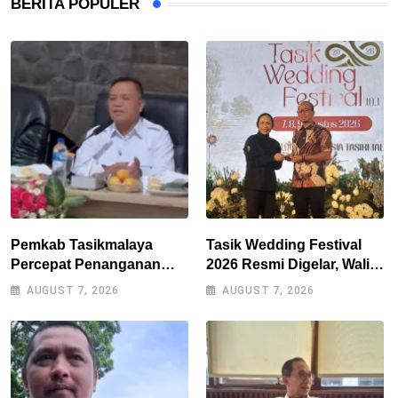
BERITA POPULER
Pemkab Tasikmalaya
Tasik Wedding Festival
Percepat Penanganan
2026 Resmi Digelar, Wali
Kekeringan, Sumur Bor
Kota Optimistis
AUGUST 7, 2026
AUGUST 7, 2026
Tiap Kecamatan Jadi
Perputaran Ekonomi
Prioritas
Lampaui Rp15 Miliar