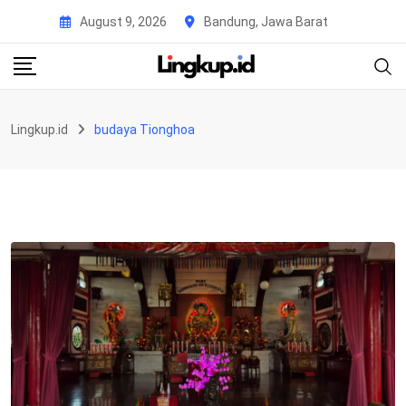
Skip
August 9, 2026
Bandung, Jawa Barat
to
content
Lingkup.id
budaya Tionghoa