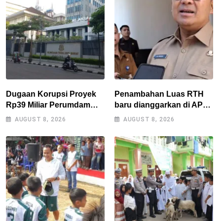
Dugaan Korupsi Proyek
Penambahan Luas RTH
Rp39 Miliar Perumdam
baru dianggarkan di APBD
Tirta Darma Ayu Disorot,
2027, Walikota tidak
AUGUST 8, 2026
AUGUST 8, 2026
AMPERA Minta Kejati
melanggar RPJMD?
Jabar Supervisi