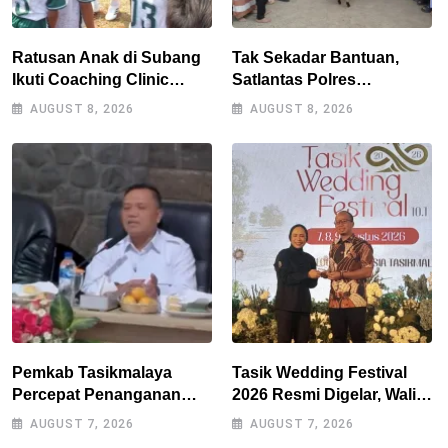
Ratusan Anak di Subang
Tak Sekadar Bantuan,
Ikuti Coaching Clinic
Satlantas Polres
Bersama Legenda Persib
Tasikmalaya Dorong
AUGUST 8, 2026
AUGUST 8, 2026
Tantan dan Atep
Kemandirian Pangan di
Puspahiang
Pemkab Tasikmalaya
Tasik Wedding Festival
Percepat Penanganan
2026 Resmi Digelar, Wali
Kekeringan, Sumur Bor
Kota Optimistis
AUGUST 7, 2026
AUGUST 7, 2026
Tiap Kecamatan Jadi
Perputaran Ekonomi