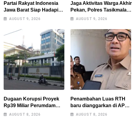
Partai Rakyat Indonesia
Jaga Aktivitas Warga Akhir
Jawa Barat Siap Hadapi
Pekan, Polres Tasikmalaya
Pemilu 2029
Gencarkan Patroli Blue
AUGUST 9, 2026
AUGUST 9, 2026
Light
Dugaan Korupsi Proyek
Penambahan Luas RTH
Rp39 Miliar Perumdam
baru dianggarkan di APBD
Tirta Darma Ayu Disorot,
2027, Walikota tidak
AUGUST 8, 2026
AUGUST 8, 2026
AMPERA Minta Kejati
melanggar RPJMD?
Jabar Supervisi