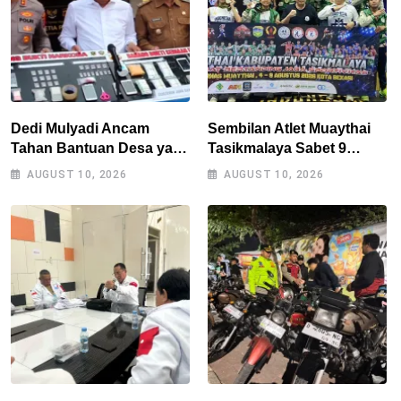
Dedi Mulyadi Ancam
Sembilan Atlet Muaythai
Tahan Bantuan Desa yang
Tasikmalaya Sabet 9
Masih Ditemukan
Medali di Kejurnas Bekasi,
AUGUST 10, 2026
AUGUST 10, 2026
Peredaran Obat Keras
Jadi Modal Hadapi
Porprov Jabar 2026