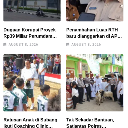
Dugaan Korupsi Proyek
Penambahan Luas RTH
Rp39 Miliar Perumdam
baru dianggarkan di APBD
Tirta Darma Ayu Disorot,
2027, Walikota tidak
AUGUST 8, 2026
AUGUST 8, 2026
AMPERA Minta Kejati
melanggar RPJMD?
Jabar Supervisi
Ratusan Anak di Subang
Tak Sekadar Bantuan,
Ikuti Coaching Clinic
Satlantas Polres