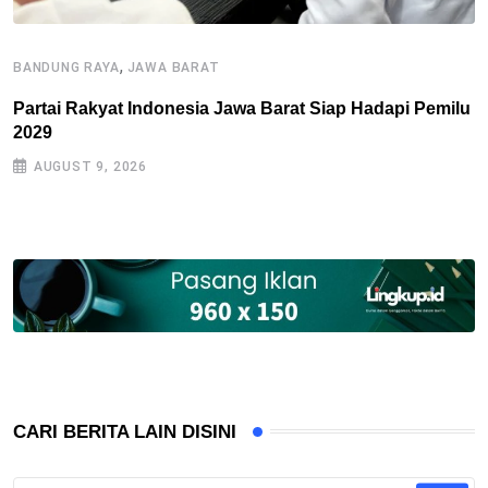
,
BANDUNG RAYA
JAWA BARAT
H
Partai Rakyat Indonesia Jawa Barat Siap Hadapi Pemilu
D
2029
D
AUGUST 9, 2026
CARI BERITA LAIN DISINI