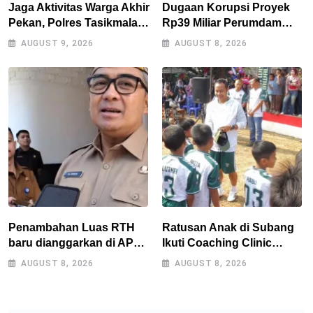
Jaga Aktivitas Warga Akhir
Dugaan Korupsi Proyek
Pekan, Polres Tasikmalaya
Rp39 Miliar Perumdam
Gencarkan Patroli Blue
Tirta Darma Ayu Disorot,
AUGUST 9, 2026
AUGUST 8, 2026
Light
AMPERA Minta Kejati
Jabar Supervisi
Penambahan Luas RTH
Ratusan Anak di Subang
baru dianggarkan di APBD
Ikuti Coaching Clinic
2027, Walikota tidak
Bersama Legenda Persib
AUGUST 8, 2026
AUGUST 8, 2026
melanggar RPJMD?
Tantan dan Atep