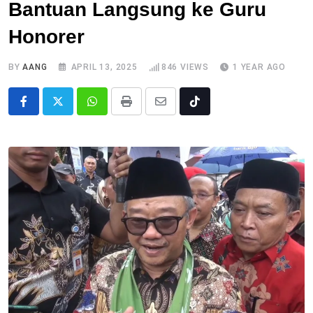
Bantuan Langsung ke Guru
Honorer
BY
AANG
APRIL 13, 2025
846
VIEWS
1 YEAR AGO
Whatsapp
Print
Share
Tiktok
via
Email