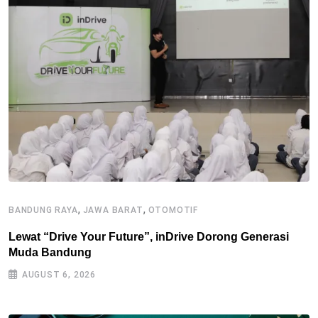
,
,
BANDUNG RAYA
JAWA BARAT
OTOMOTIF
J
Lewat “Drive Your Future”, inDrive Dorong Generasi
O
Muda Bandung
P
AUGUST 6, 2026