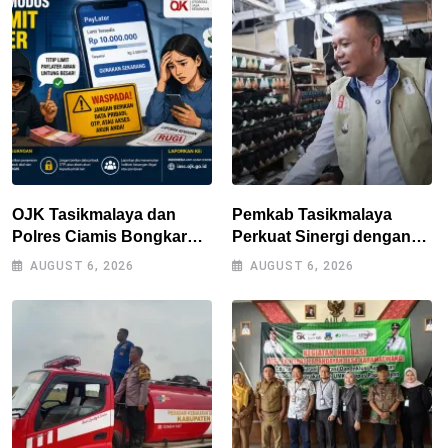
Elemen Masyarakat
OJK Tasikmalaya dan
Pemkab Tasikmalaya
Polres Ciamis Bongkar
Perkuat Sinergi dengan
Modus Penipuan Titip
Industri Lokal, Wabup
AUGUST 6, 2026
AUGUST 6, 2026
Limit Paylater, Kerugian
Tinjau Pabrik Sepatu
Korban Tembus Rp500
Zeintin
Juta