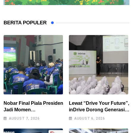
BERITA POPULER
Nobar Final Piala Presiden
Lewat “Drive Your Future”,
Jadi Momen
inDrive Dorong Generasi
Kebersamaan, Polres
Muda Bandung Jadi
AUGUST 7, 2026
AUGUST 6, 2026
Tasikmalaya Rangkul
Pengguna Jalan yang
Bobotoh dan Berbagai
Lebih Bertanggung Jawab