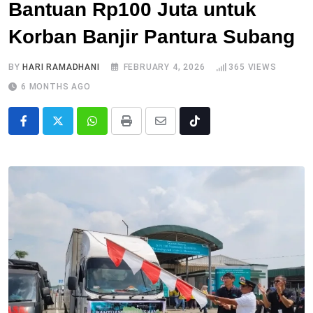
Bantuan Rp100 Juta untuk
Korban Banjir Pantura Subang
BY
HARI RAMADHANI
FEBRUARY 4, 2026
365
VIEWS
6 MONTHS AGO
Whatsapp
Print
Share
Tiktok
via
Email