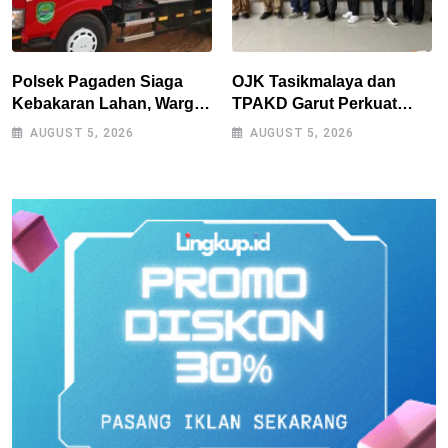
Polsek Pagaden Siaga
OJK Tasikmalaya dan
Kebakaran Lahan, Warga
TPAKD Garut Perkuat
Diimbau Tak Bakar
UMKM melalui Program
AUGUST 5, 2026
AUGUST 5, 2026
Sampah Sembarangan
Desa EKI di Tepas
Papandayan