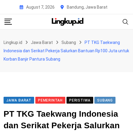
Skip
August 7, 2026
Bandung, Jawa Barat
to
content
Lingkup.id
Jawa Barat
Subang
PT TKG Taekwang
Indonesia dan Serikat Pekerja Salurkan Bantuan Rp100 Juta untuk
Korban Banjir Pantura Subang
JAWA BARAT
PEMERINTAH
PERISTIWA
SUBANG
PT TKG Taekwang Indonesia
dan Serikat Pekerja Salurkan