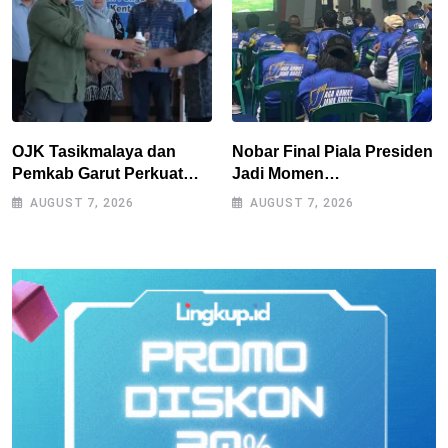
OJK Tasikmalaya dan
Nobar Final Piala Presiden
Pemkab Garut Perkuat
Jadi Momen
Akses Pembiayaan Petani
Kebersamaan, Polres
AUGUST 7, 2026
AUGUST 7, 2026
Kentang Lewat Ekosistem
Tasikmalaya Rangkul
Terintegrasi
Bobotoh dan Berbagai
Elemen Masyarakat