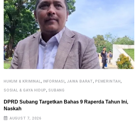
,
,
,
,
HUKUM & KRIMINAL
INFORMASI
JAWA BARAT
PEMERINTAH
,
SOSIAL & GAYA HIDUP
SUBANG
DPRD Subang Targetkan Bahas 9 Raperda Tahun Ini,
H
Naskah
K
AUGUST 7, 2026
P