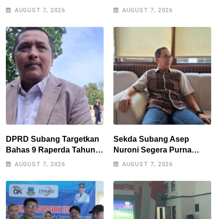
Kekeringan, Sumur Bor
Kota Optimistis
AUGUST 7, 2026
AUGUST 7, 2026
Tiap Kecamatan Jadi
Perputaran Ekonomi
Prioritas
Lampaui Rp15 Miliar
DPRD Subang Targetkan
Sekda Subang Asep
Bahas 9 Raperda Tahun
Nuroni Segera Purna
Ini, Naskah Akademik Jadi
Tugas, Berharap Tak Ada
AUGUST 7, 2026
AUGUST 7, 2026
Kendala Utama
Kekosongan Jabatan