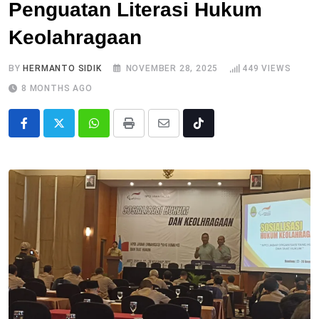
Penguatan Literasi Hukum
Keolahragaan
BY
HERMANTO SIDIK
NOVEMBER 28, 2025
449
VIEWS
8 MONTHS AGO
Whatsapp
Print
Share
Tiktok
via
Email