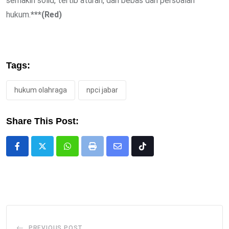
semakin solid, tertib aturan, dan bebas dari persoalan
hukum.
***(Red)
Tags:
hukum olahraga
npci jabar
Share This Post:
Whatsapp
Print
Share
Tiktok
via
Email
PREVIOUS POST