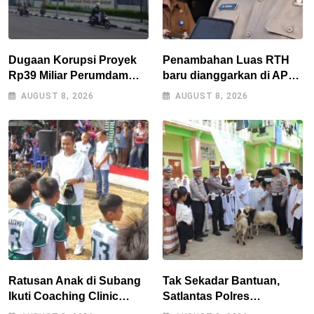
Dugaan Korupsi Proyek
Penambahan Luas RTH
Rp39 Miliar Perumdam
baru dianggarkan di APBD
Tirta Darma Ayu Disorot,
2027, Walikota tidak
AUGUST 8, 2026
AUGUST 8, 2026
AMPERA Minta Kejati
melanggar RPJMD?
Jabar Supervisi
Ratusan Anak di Subang
Tak Sekadar Bantuan,
Ikuti Coaching Clinic
Satlantas Polres
Bersama Legenda Persib
Tasikmalaya Dorong