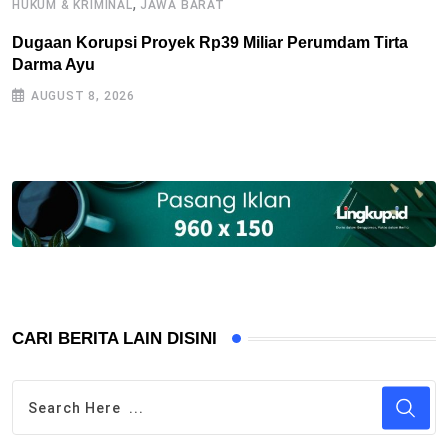
,
HUKUM & KRIMINAL
JAWA BARAT
B
Dugaan Korupsi Proyek Rp39 Miliar Perumdam Tirta
P
Darma Ayu
2
AUGUST 8, 2026
CARI BERITA LAIN DISINI