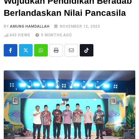
Wujudkan Pendidikan Beradab
Berlandaskan Nilai Pancasila
BY
AMUNG HAMDALLAH
NOVEMBER 12, 2025
443
VIEWS
9 MONTHS AGO
Whatsapp
Print
Share
Tiktok
via
Email