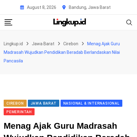
Skip
August 8, 2026
Bandung, Jawa Barat
to
content
Lingkup.id
Jawa Barat
Cirebon
Menag Ajak Guru
Madrasah Wujudkan Pendidikan Beradab Berlandaskan Nilai
Pancasila
CIREBON
JAWA BARAT
NASIONAL & INTERNASIONAL
PEMERINTAH
Menag Ajak Guru Madrasah