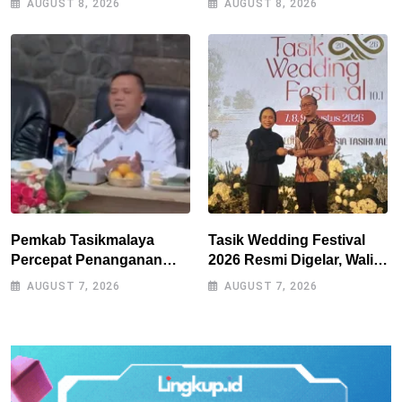
AUGUST 8, 2026
AUGUST 8, 2026
Tantan dan Atep
Kemandirian Pangan di
Puspahiang
Pemkab Tasikmalaya
Tasik Wedding Festival
Percepat Penanganan
2026 Resmi Digelar, Wali
Kekeringan, Sumur Bor
Kota Optimistis
AUGUST 7, 2026
AUGUST 7, 2026
Tiap Kecamatan Jadi
Perputaran Ekonomi
Prioritas
Lampaui Rp15 Miliar